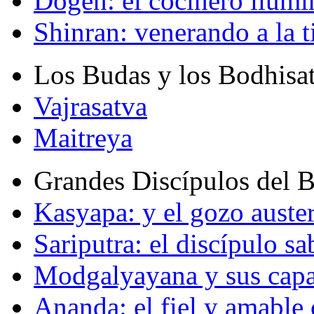
Dogen: el cocinero ilum
Shinran: venerando a la t
Los Budas y los Bodhisa
Vajrasatva
Maitreya
Grandes Discípulos del 
Kasyapa: y el gozo auste
Sariputra: el discípulo sa
Modgalyayana y sus capa
Ananda: el fiel y amabl