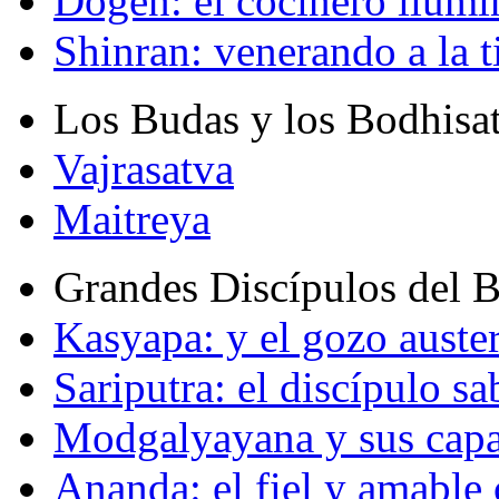
Dogen: el cocinero ilum
Shinran: venerando a la t
Los Budas y los Bodhisa
Vajrasatva
Maitreya
Grandes Discípulos del 
Kasyapa: y el gozo auste
Sariputra: el discípulo sa
Modgalyayana y sus capa
Ananda: el fiel y amabl