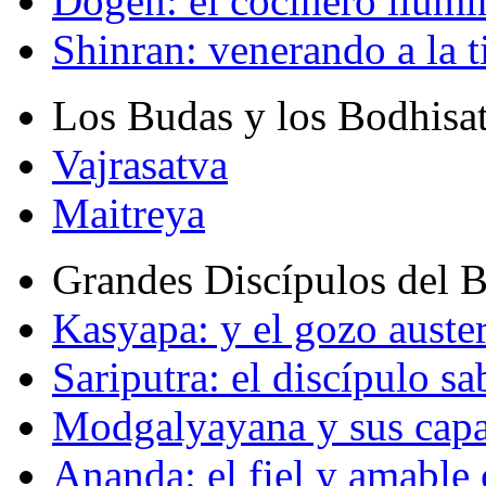
Dogen: el cocinero ilum
Shinran: venerando a la t
Los Budas y los Bodhisa
Vajrasatva
Maitreya
Grandes Discípulos del 
Kasyapa: y el gozo auste
Sariputra: el discípulo sa
Modgalyayana y sus capa
Ananda: el fiel y amabl