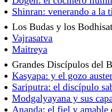
Dogen: el cocinero ilum
Shinran: venerando a la t
Los Budas y los Bodhisa
Vajrasatva
Maitreya
Grandes Discípulos del 
Kasyapa: y el gozo auste
Sariputra: el discípulo sa
Modgalyayana y sus capa
Ananda: el fiel y amabl