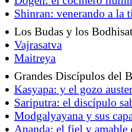
Dogen: el cocinero ilum
Shinran: venerando a la t
Los Budas y los Bodhisa
Vajrasatva
Maitreya
Grandes Discípulos del 
Kasyapa: y el gozo auste
Sariputra: el discípulo sa
Modgalyayana y sus capa
Ananda: el fiel y amabl