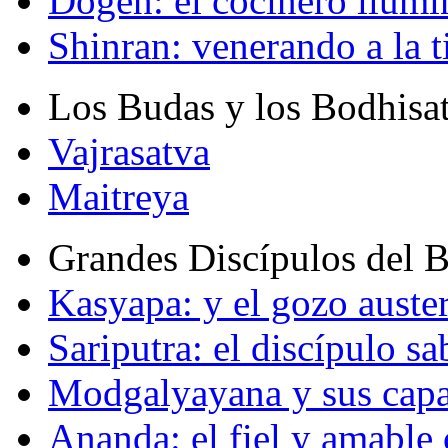
Dogen: el cocinero ilum
Shinran: venerando a la t
Los Budas y los Bodhisa
Vajrasatva
Maitreya
Grandes Discípulos del 
Kasyapa: y el gozo auste
Sariputra: el discípulo sa
Modgalyayana y sus capa
Ananda: el fiel y amabl