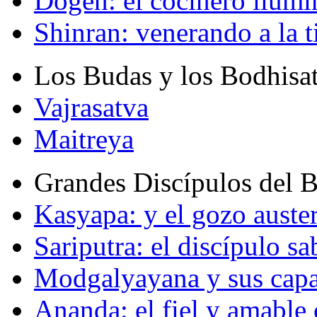
Dogen: el cocinero ilum
Shinran: venerando a la t
Los Budas y los Bodhisa
Vajrasatva
Maitreya
Grandes Discípulos del 
Kasyapa: y el gozo auste
Sariputra: el discípulo sa
Modgalyayana y sus capa
Ananda: el fiel y amabl