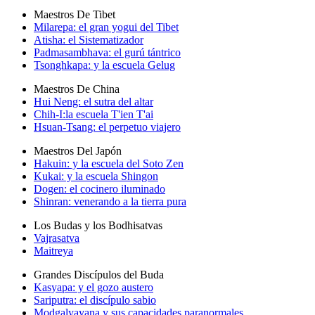
Maestros De Tibet
Milarepa: el gran yogui del Tibet
Atisha: el Sistematizador
Padmasambhava: el gurú tántrico
Tsonghkapa: y la escuela Gelug
Maestros De China
Hui Neng: el sutra del altar
Chih-I:la escuela T'ien T'ai
Hsuan-Tsang: el perpetuo viajero
Maestros Del Japón
Hakuin: y la escuela del Soto Zen
Kukai: y la escuela Shingon
Dogen: el cocinero iluminado
Shinran: venerando a la tierra pura
Los Budas y los Bodhisatvas
Vajrasatva
Maitreya
Grandes Discípulos del Buda
Kasyapa: y el gozo austero
Sariputra: el discípulo sabio
Modgalyayana y sus capacidades paranormales