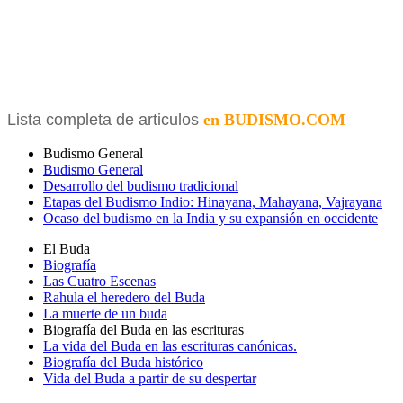
Lista completa de articulos
en BUDISMO.COM
Budismo General
Budismo General
Desarrollo del budismo tradicional
Etapas del Budismo Indio: Hinayana, Mahayana, Vajrayana
Ocaso del budismo en la India y su expansión en occidente
El Buda
Biografía
Las Cuatro Escenas
Rahula el heredero del Buda
La muerte de un buda
Biografía del Buda en las escrituras
La vida del Buda en las escrituras canónicas.
Biografía del Buda histórico
Vida del Buda a partir de su despertar