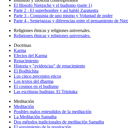
Budismo y filosofía contemporanea
El filosofo Nietzsche y el budismo (parte 1)
Parte 2 - El superhombre y así habló Zaratustra
Parte 3 - Conquista de uno mismo y Voluntad de poder
Parte 4 - Semejanzas y diferencias entre el pensamiento de Nie
Religiones étnicas y religiones universales.
Religiones étnicas y religiones universales.
Doctrinas
Karma
Efectos del Karma
Renacimiento
Historia y "evidencias" de renacimiento
El Bodhichita
Los cinco preceptos eticos
Los textos del dharma
El cosmos en el budismo
Las escrituras budistas: El Tripitaka
Meditación
Meditación
Posibles malos entendidos de la meditación
La Meditación Samatha
Dos métodos tradicionales de meditación Samatha
El seguimiento de la respiración