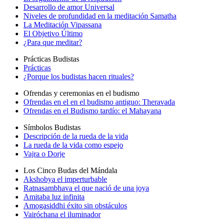
Desarrollo de amor Universal
Niveles de profundidad en la meditación Samatha
La Meditación Vipassana
El Objetivo Último
¿Para que meditar?
Prácticas Budistas
Prácticas
¿Porque los budistas hacen rituales?
Ofrendas y ceremonias en el budismo
Ofrendas en el en el budismo antiguo: Theravada
Ofrendas en el Budismo tardío: el Mahayana
Símbolos Budistas
Descripción de la rueda de la vida
La rueda de la vida como espejo
Vajra o Dorje
Los Cinco Budas del Mándala
Akshobya el imperturbable
Ratnasambhava el que nació de una joya
Amitaba luz infinita
Amogasiddhi éxito sin obstáculos
Vairóchana el iluminador