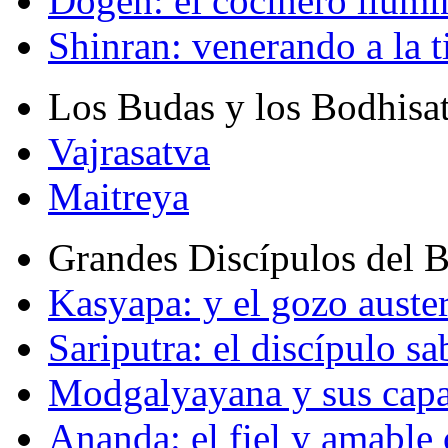
Dogen: el cocinero ilum
Shinran: venerando a la t
Los Budas y los Bodhisa
Vajrasatva
Maitreya
Grandes Discípulos del 
Kasyapa: y el gozo auste
Sariputra: el discípulo sa
Modgalyayana y sus capa
Ananda: el fiel y amabl