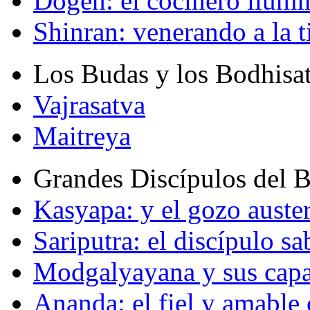
Dogen: el cocinero ilum
Shinran: venerando a la t
Los Budas y los Bodhisa
Vajrasatva
Maitreya
Grandes Discípulos del 
Kasyapa: y el gozo auste
Sariputra: el discípulo sa
Modgalyayana y sus capa
Ananda: el fiel y amabl