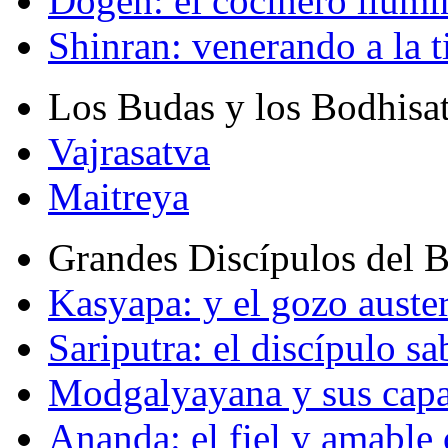
Dogen: el cocinero ilum
Shinran: venerando a la t
Los Budas y los Bodhisa
Vajrasatva
Maitreya
Grandes Discípulos del 
Kasyapa: y el gozo auste
Sariputra: el discípulo sa
Modgalyayana y sus capa
Ananda: el fiel y amabl