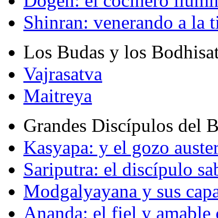
Dogen: el cocinero ilum
Shinran: venerando a la t
Los Budas y los Bodhisa
Vajrasatva
Maitreya
Grandes Discípulos del 
Kasyapa: y el gozo auste
Sariputra: el discípulo sa
Modgalyayana y sus capa
Ananda: el fiel y amabl