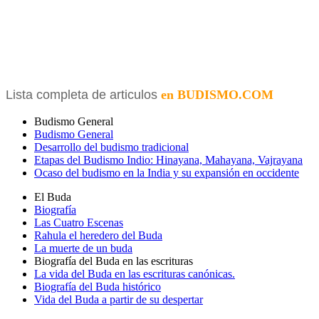
Lista completa de articulos
en BUDISMO.COM
Budismo General
Budismo General
Desarrollo del budismo tradicional
Etapas del Budismo Indio: Hinayana, Mahayana, Vajrayana
Ocaso del budismo en la India y su expansión en occidente
El Buda
Biografía
Las Cuatro Escenas
Rahula el heredero del Buda
La muerte de un buda
Biografía del Buda en las escrituras
La vida del Buda en las escrituras canónicas.
Biografía del Buda histórico
Vida del Buda a partir de su despertar