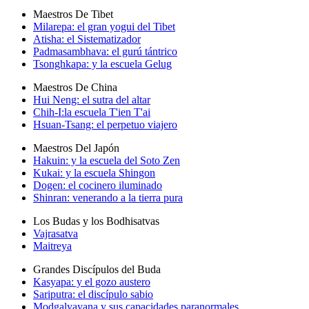
Maestros De Tibet
Milarepa: el gran yogui del Tibet
Atisha: el Sistematizador
Padmasambhava: el gurú tántrico
Tsonghkapa: y la escuela Gelug
Maestros De China
Hui Neng: el sutra del altar
Chih-I:la escuela T'ien T'ai
Hsuan-Tsang: el perpetuo viajero
Maestros Del Japón
Hakuin: y la escuela del Soto Zen
Kukai: y la escuela Shingon
Dogen: el cocinero iluminado
Shinran: venerando a la tierra pura
Los Budas y los Bodhisatvas
Vajrasatva
Maitreya
Grandes Discípulos del Buda
Kasyapa: y el gozo austero
Sariputra: el discípulo sabio
Modgalyayana y sus capacidades paranormales