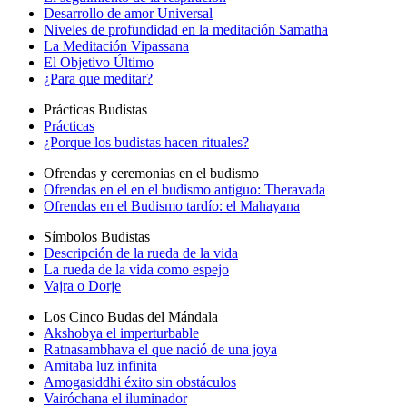
Desarrollo de amor Universal
Niveles de profundidad en la meditación Samatha
La Meditación Vipassana
El Objetivo Último
¿Para que meditar?
Prácticas Budistas
Prácticas
¿Porque los budistas hacen rituales?
Ofrendas y ceremonias en el budismo
Ofrendas en el en el budismo antiguo: Theravada
Ofrendas en el Budismo tardío: el Mahayana
Símbolos Budistas
Descripción de la rueda de la vida
La rueda de la vida como espejo
Vajra o Dorje
Los Cinco Budas del Mándala
Akshobya el imperturbable
Ratnasambhava el que nació de una joya
Amitaba luz infinita
Amogasiddhi éxito sin obstáculos
Vairóchana el iluminador