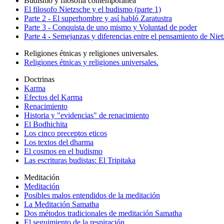
Budismo y filosofía contemporanea
El filosofo Nietzsche y el budismo (parte 1)
Parte 2 - El superhombre y así habló Zaratustra
Parte 3 - Conquista de uno mismo y Voluntad de poder
Parte 4 - Semejanzas y diferencias entre el pensamiento de Nie
Religiones étnicas y religiones universales.
Religiones étnicas y religiones universales.
Doctrinas
Karma
Efectos del Karma
Renacimiento
Historia y "evidencias" de renacimiento
El Bodhichita
Los cinco preceptos eticos
Los textos del dharma
El cosmos en el budismo
Las escrituras budistas: El Tripitaka
Meditación
Meditación
Posibles malos entendidos de la meditación
La Meditación Samatha
Dos métodos tradicionales de meditación Samatha
El seguimiento de la respiración