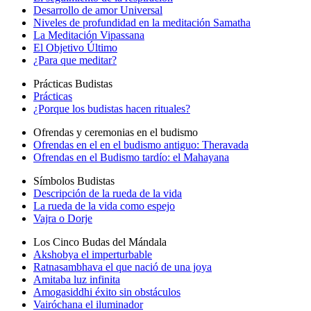
Desarrollo de amor Universal
Niveles de profundidad en la meditación Samatha
La Meditación Vipassana
El Objetivo Último
¿Para que meditar?
Prácticas Budistas
Prácticas
¿Porque los budistas hacen rituales?
Ofrendas y ceremonias en el budismo
Ofrendas en el en el budismo antiguo: Theravada
Ofrendas en el Budismo tardío: el Mahayana
Símbolos Budistas
Descripción de la rueda de la vida
La rueda de la vida como espejo
Vajra o Dorje
Los Cinco Budas del Mándala
Akshobya el imperturbable
Ratnasambhava el que nació de una joya
Amitaba luz infinita
Amogasiddhi éxito sin obstáculos
Vairóchana el iluminador