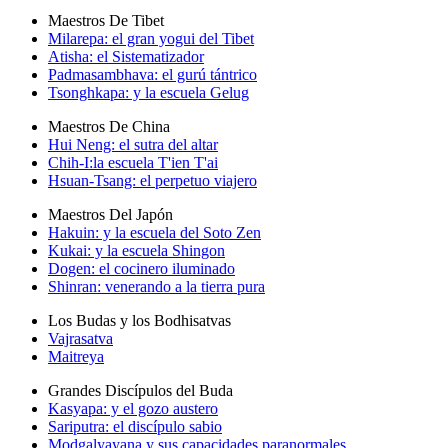
Maestros De Tibet
Milarepa: el gran yogui del Tibet
Atisha: el Sistematizador
Padmasambhava: el gurú tántrico
Tsonghkapa: y la escuela Gelug
Maestros De China
Hui Neng: el sutra del altar
Chih-I:la escuela T'ien T'ai
Hsuan-Tsang: el perpetuo viajero
Maestros Del Japón
Hakuin: y la escuela del Soto Zen
Kukai: y la escuela Shingon
Dogen: el cocinero iluminado
Shinran: venerando a la tierra pura
Los Budas y los Bodhisatvas
Vajrasatva
Maitreya
Grandes Discípulos del Buda
Kasyapa: y el gozo austero
Sariputra: el discípulo sabio
Modgalyayana y sus capacidades paranormales