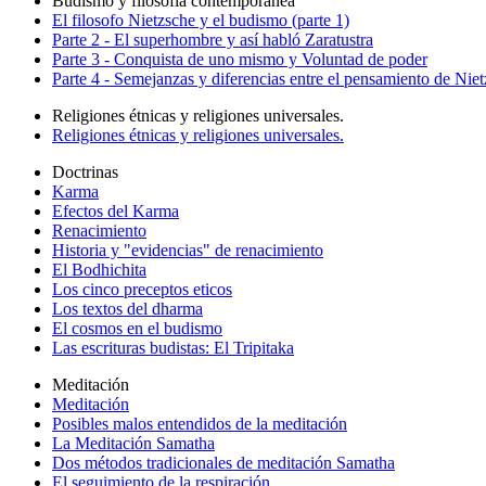
Budismo y filosofía contemporanea
El filosofo Nietzsche y el budismo (parte 1)
Parte 2 - El superhombre y así habló Zaratustra
Parte 3 - Conquista de uno mismo y Voluntad de poder
Parte 4 - Semejanzas y diferencias entre el pensamiento de Nie
Religiones étnicas y religiones universales.
Religiones étnicas y religiones universales.
Doctrinas
Karma
Efectos del Karma
Renacimiento
Historia y "evidencias" de renacimiento
El Bodhichita
Los cinco preceptos eticos
Los textos del dharma
El cosmos en el budismo
Las escrituras budistas: El Tripitaka
Meditación
Meditación
Posibles malos entendidos de la meditación
La Meditación Samatha
Dos métodos tradicionales de meditación Samatha
El seguimiento de la respiración