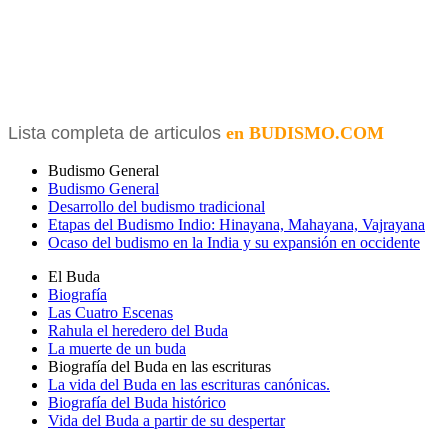
Lista completa de articulos
en BUDISMO.COM
Budismo General
Budismo General
Desarrollo del budismo tradicional
Etapas del Budismo Indio: Hinayana, Mahayana, Vajrayana
Ocaso del budismo en la India y su expansión en occidente
El Buda
Biografía
Las Cuatro Escenas
Rahula el heredero del Buda
La muerte de un buda
Biografía del Buda en las escrituras
La vida del Buda en las escrituras canónicas.
Biografía del Buda histórico
Vida del Buda a partir de su despertar