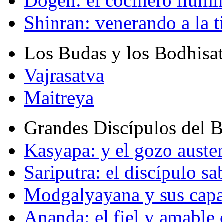
Dogen: el cocinero ilum
Shinran: venerando a la t
Los Budas y los Bodhisa
Vajrasatva
Maitreya
Grandes Discípulos del 
Kasyapa: y el gozo auste
Sariputra: el discípulo sa
Modgalyayana y sus capa
Ananda: el fiel y amabl