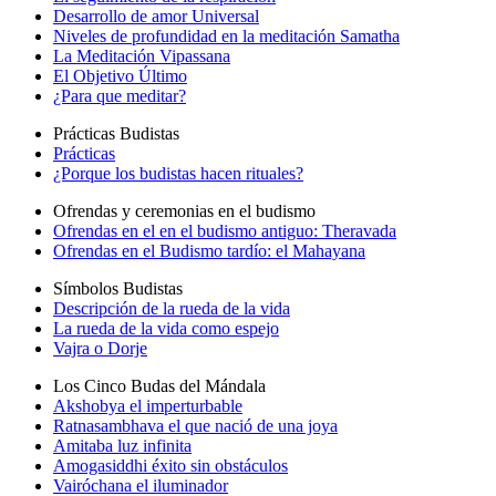
Desarrollo de amor Universal
Niveles de profundidad en la meditación Samatha
La Meditación Vipassana
El Objetivo Último
¿Para que meditar?
Prácticas Budistas
Prácticas
¿Porque los budistas hacen rituales?
Ofrendas y ceremonias en el budismo
Ofrendas en el en el budismo antiguo: Theravada
Ofrendas en el Budismo tardío: el Mahayana
Símbolos Budistas
Descripción de la rueda de la vida
La rueda de la vida como espejo
Vajra o Dorje
Los Cinco Budas del Mándala
Akshobya el imperturbable
Ratnasambhava el que nació de una joya
Amitaba luz infinita
Amogasiddhi éxito sin obstáculos
Vairóchana el iluminador