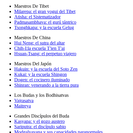
Maestros De Tibet
Milarepa: el gran yogui del Tibet
Atisha: el Sistematizador
Padmasambhava: el gurú tántrico
Tsonghkapa: y la escuela Gelug
Maestros De China
Hui Neng: el sutra del altar
Chih-I:la escuela T'ien T'ai
Hsuan-Tsang: el perpetuo viajero
Maestros Del Japón
Hakuin: y la escuela del Soto Zen
Kukai: y la escuela Shingon
Dogen: el cocinero iluminado
Shinran: venerando a la tierra pura
Los Budas y los Bodhisatvas
Vajrasatva
Maitreya
Grandes Discípulos del Buda
Kasyapa: y el gozo austero
Sariputra: el discípulo sabio
Modgalyayana y sus capacidades paranormales