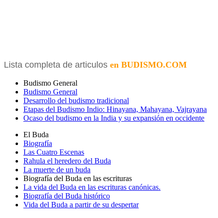
Lista completa de articulos
en BUDISMO.COM
Budismo General
Budismo General
Desarrollo del budismo tradicional
Etapas del Budismo Indio: Hinayana, Mahayana, Vajrayana
Ocaso del budismo en la India y su expansión en occidente
El Buda
Biografía
Las Cuatro Escenas
Rahula el heredero del Buda
La muerte de un buda
Biografía del Buda en las escrituras
La vida del Buda en las escrituras canónicas.
Biografía del Buda histórico
Vida del Buda a partir de su despertar