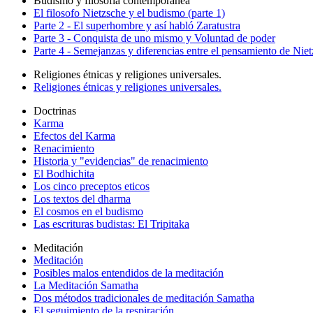
Budismo y filosofía contemporanea
El filosofo Nietzsche y el budismo (parte 1)
Parte 2 - El superhombre y así habló Zaratustra
Parte 3 - Conquista de uno mismo y Voluntad de poder
Parte 4 - Semejanzas y diferencias entre el pensamiento de Nie
Religiones étnicas y religiones universales.
Religiones étnicas y religiones universales.
Doctrinas
Karma
Efectos del Karma
Renacimiento
Historia y "evidencias" de renacimiento
El Bodhichita
Los cinco preceptos eticos
Los textos del dharma
El cosmos en el budismo
Las escrituras budistas: El Tripitaka
Meditación
Meditación
Posibles malos entendidos de la meditación
La Meditación Samatha
Dos métodos tradicionales de meditación Samatha
El seguimiento de la respiración