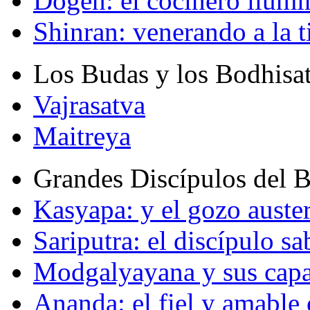
Dogen: el cocinero ilum
Shinran: venerando a la t
Los Budas y los Bodhisa
Vajrasatva
Maitreya
Grandes Discípulos del 
Kasyapa: y el gozo auste
Sariputra: el discípulo sa
Modgalyayana y sus capa
Ananda: el fiel y amabl