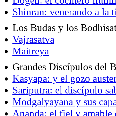
Dogen: el cocinero ilum
Shinran: venerando a la t
Los Budas y los Bodhisa
Vajrasatva
Maitreya
Grandes Discípulos del 
Kasyapa: y el gozo auste
Sariputra: el discípulo sa
Modgalyayana y sus capa
Ananda: el fiel y amabl