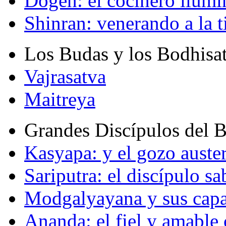
Dogen: el cocinero ilum
Shinran: venerando a la t
Los Budas y los Bodhisa
Vajrasatva
Maitreya
Grandes Discípulos del 
Kasyapa: y el gozo auste
Sariputra: el discípulo sa
Modgalyayana y sus capa
Ananda: el fiel y amabl