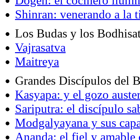
Dogen: el cocinero ilum
Shinran: venerando a la t
Los Budas y los Bodhisa
Vajrasatva
Maitreya
Grandes Discípulos del 
Kasyapa: y el gozo auste
Sariputra: el discípulo sa
Modgalyayana y sus capa
Ananda: el fiel y amabl