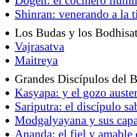
Dogen: el cocinero ilum
Shinran: venerando a la t
Los Budas y los Bodhisa
Vajrasatva
Maitreya
Grandes Discípulos del 
Kasyapa: y el gozo auste
Sariputra: el discípulo sa
Modgalyayana y sus capa
Ananda: el fiel y amabl