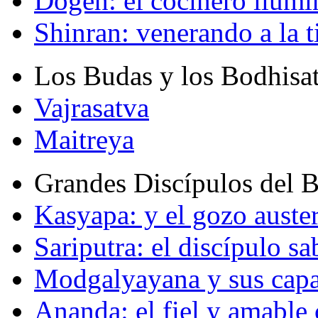
Dogen: el cocinero ilum
Shinran: venerando a la t
Los Budas y los Bodhisa
Vajrasatva
Maitreya
Grandes Discípulos del 
Kasyapa: y el gozo auste
Sariputra: el discípulo sa
Modgalyayana y sus capa
Ananda: el fiel y amabl