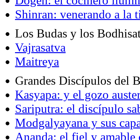
Dogen: el cocinero ilum
Shinran: venerando a la t
Los Budas y los Bodhisa
Vajrasatva
Maitreya
Grandes Discípulos del 
Kasyapa: y el gozo auste
Sariputra: el discípulo sa
Modgalyayana y sus capa
Ananda: el fiel y amabl