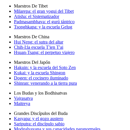
Maestros De Tibet
Milarepa: el gran yogui del Tibet
Atisha: el Sistematizador
Padmasambhava: el gurú tántrico
Tsonghkapa: y la escuela Gelug
Maestros De China
Hui Neng: el sutra del altar
Chih-I:la escuela T'ien T'ai
Hsuan-Tsang: el perpetuo viajero
Maestros Del Japón
Hakuin: y la escuela del Soto Zen
Kukai: y la escuela Shingon
Dogen: el cocinero iluminado
Shinran: venerando a la tierra pura
Los Budas y los Bodhisatvas
Vajrasatva
Maitreya
Grandes Discípulos del Buda
Kasyapa: y el gozo austero
Sariputra: el discípulo sabio
Modgalyayana y sus capacidades paranormales