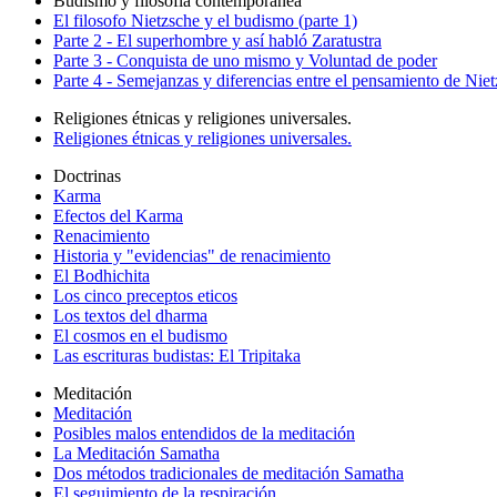
Budismo y filosofía contemporanea
El filosofo Nietzsche y el budismo (parte 1)
Parte 2 - El superhombre y así habló Zaratustra
Parte 3 - Conquista de uno mismo y Voluntad de poder
Parte 4 - Semejanzas y diferencias entre el pensamiento de Nie
Religiones étnicas y religiones universales.
Religiones étnicas y religiones universales.
Doctrinas
Karma
Efectos del Karma
Renacimiento
Historia y "evidencias" de renacimiento
El Bodhichita
Los cinco preceptos eticos
Los textos del dharma
El cosmos en el budismo
Las escrituras budistas: El Tripitaka
Meditación
Meditación
Posibles malos entendidos de la meditación
La Meditación Samatha
Dos métodos tradicionales de meditación Samatha
El seguimiento de la respiración