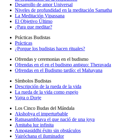
Desarrollo de amor Universal
Niveles de profundidad en la meditación Samatha
La Meditación Vipassana
El Objetivo Último
¿Para que meditar?
Prácticas Budistas
Prácticas
¿Porque los budistas hacen rituales?
Ofrendas y ceremonias en el budismo
Ofrendas en el en el budismo antiguo: Theravada
Ofrendas en el Budismo tardío: el Mahayana
Símbolos Budistas
Descripción de la rueda de la vida
La rueda de la vida como espejo
Vajra o Dorje
Los Cinco Budas del Mándala
Akshobya el imperturbable
Ratnasambhava el que nació de una joya
Amitaba luz infinita
Amogasiddhi éxito sin obstáculos
Vairóchana el iluminador