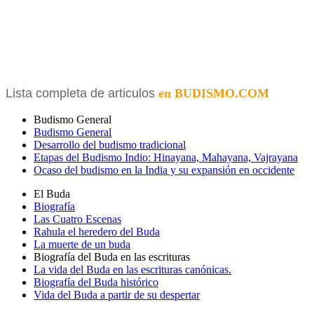
Lista completa de articulos
en BUDISMO.COM
Budismo General
Budismo General
Desarrollo del budismo tradicional
Etapas del Budismo Indio: Hinayana, Mahayana, Vajrayana
Ocaso del budismo en la India y su expansión en occidente
El Buda
Biografía
Las Cuatro Escenas
Rahula el heredero del Buda
La muerte de un buda
Biografía del Buda en las escrituras
La vida del Buda en las escrituras canónicas.
Biografía del Buda histórico
Vida del Buda a partir de su despertar