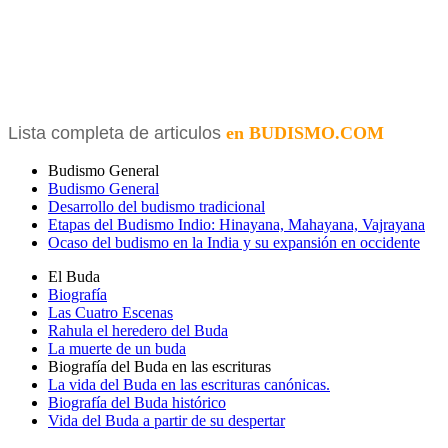
Lista completa de articulos
en BUDISMO.COM
Budismo General
Budismo General
Desarrollo del budismo tradicional
Etapas del Budismo Indio: Hinayana, Mahayana, Vajrayana
Ocaso del budismo en la India y su expansión en occidente
El Buda
Biografía
Las Cuatro Escenas
Rahula el heredero del Buda
La muerte de un buda
Biografía del Buda en las escrituras
La vida del Buda en las escrituras canónicas.
Biografía del Buda histórico
Vida del Buda a partir de su despertar