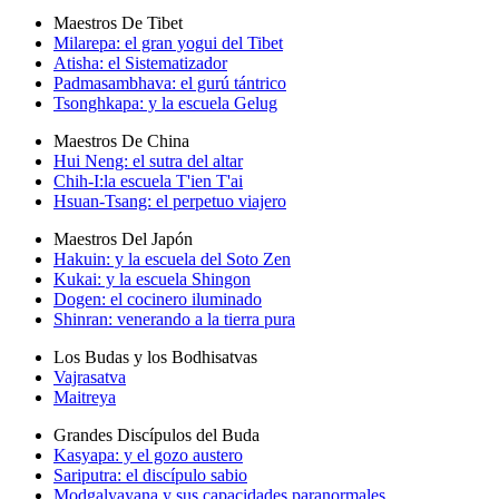
Maestros De Tibet
Milarepa: el gran yogui del Tibet
Atisha: el Sistematizador
Padmasambhava: el gurú tántrico
Tsonghkapa: y la escuela Gelug
Maestros De China
Hui Neng: el sutra del altar
Chih-I:la escuela T'ien T'ai
Hsuan-Tsang: el perpetuo viajero
Maestros Del Japón
Hakuin: y la escuela del Soto Zen
Kukai: y la escuela Shingon
Dogen: el cocinero iluminado
Shinran: venerando a la tierra pura
Los Budas y los Bodhisatvas
Vajrasatva
Maitreya
Grandes Discípulos del Buda
Kasyapa: y el gozo austero
Sariputra: el discípulo sabio
Modgalyayana y sus capacidades paranormales