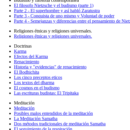
Budismo y filosofía contemporanea
El filosofo Nietzsche y el budismo (parte 1)
Parte 2 - El superhombre y así habló Zaratustra
Parte 3 - Conquista de uno mismo y Voluntad de poder
Parte 4 - Semejanzas y diferencias entre el pensamiento de Nie
Religiones étnicas y religiones universales.
Religiones étnicas y religiones universales.
Doctrinas
Karma
Efectos del Karma
Renacimiento
Historia y "evidencias" de renacimiento
El Bodhichita
Los cinco preceptos eticos
Los textos del dharma
El cosmos en el budismo
Las escrituras budistas: El Tripitaka
Meditación
Meditación
Posibles malos entendidos de la meditación
La Meditación Samatha
Dos métodos tradicionales de meditación Samatha
El seguimiento de la respiración