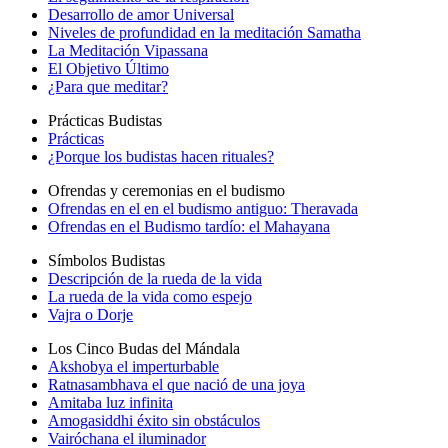
Desarrollo de amor Universal
Niveles de profundidad en la meditación Samatha
La Meditación Vipassana
El Objetivo Último
¿Para que meditar?
Prácticas Budistas
Prácticas
¿Porque los budistas hacen rituales?
Ofrendas y ceremonias en el budismo
Ofrendas en el en el budismo antiguo: Theravada
Ofrendas en el Budismo tardío: el Mahayana
Símbolos Budistas
Descripción de la rueda de la vida
La rueda de la vida como espejo
Vajra o Dorje
Los Cinco Budas del Mándala
Akshobya el imperturbable
Ratnasambhava el que nació de una joya
Amitaba luz infinita
Amogasiddhi éxito sin obstáculos
Vairóchana el iluminador