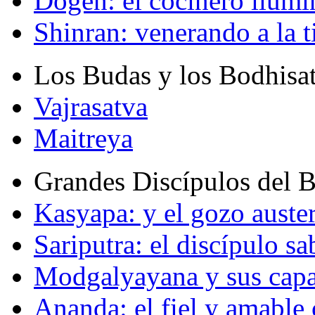
Dogen: el cocinero ilum
Shinran: venerando a la t
Los Budas y los Bodhisa
Vajrasatva
Maitreya
Grandes Discípulos del 
Kasyapa: y el gozo auste
Sariputra: el discípulo sa
Modgalyayana y sus capa
Ananda: el fiel y amabl