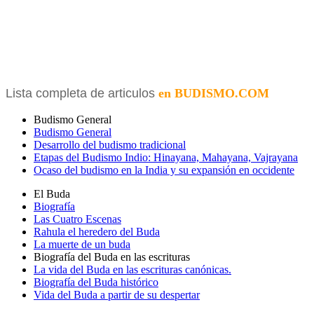
Lista completa de articulos
en BUDISMO.COM
Budismo General
Budismo General
Desarrollo del budismo tradicional
Etapas del Budismo Indio: Hinayana, Mahayana, Vajrayana
Ocaso del budismo en la India y su expansión en occidente
El Buda
Biografía
Las Cuatro Escenas
Rahula el heredero del Buda
La muerte de un buda
Biografía del Buda en las escrituras
La vida del Buda en las escrituras canónicas.
Biografía del Buda histórico
Vida del Buda a partir de su despertar