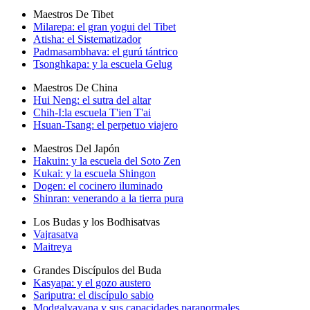
Maestros De Tibet
Milarepa: el gran yogui del Tibet
Atisha: el Sistematizador
Padmasambhava: el gurú tántrico
Tsonghkapa: y la escuela Gelug
Maestros De China
Hui Neng: el sutra del altar
Chih-I:la escuela T'ien T'ai
Hsuan-Tsang: el perpetuo viajero
Maestros Del Japón
Hakuin: y la escuela del Soto Zen
Kukai: y la escuela Shingon
Dogen: el cocinero iluminado
Shinran: venerando a la tierra pura
Los Budas y los Bodhisatvas
Vajrasatva
Maitreya
Grandes Discípulos del Buda
Kasyapa: y el gozo austero
Sariputra: el discípulo sabio
Modgalyayana y sus capacidades paranormales