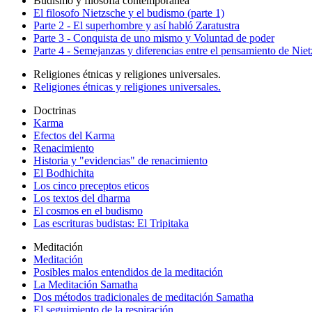
Budismo y filosofía contemporanea
El filosofo Nietzsche y el budismo (parte 1)
Parte 2 - El superhombre y así habló Zaratustra
Parte 3 - Conquista de uno mismo y Voluntad de poder
Parte 4 - Semejanzas y diferencias entre el pensamiento de Nie
Religiones étnicas y religiones universales.
Religiones étnicas y religiones universales.
Doctrinas
Karma
Efectos del Karma
Renacimiento
Historia y "evidencias" de renacimiento
El Bodhichita
Los cinco preceptos eticos
Los textos del dharma
El cosmos en el budismo
Las escrituras budistas: El Tripitaka
Meditación
Meditación
Posibles malos entendidos de la meditación
La Meditación Samatha
Dos métodos tradicionales de meditación Samatha
El seguimiento de la respiración