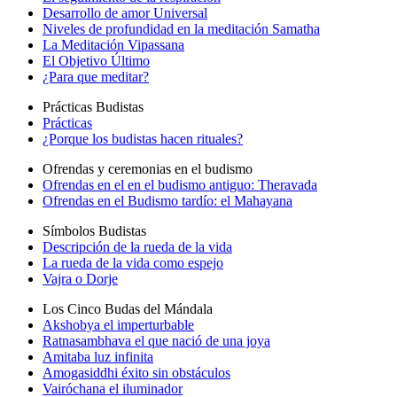
Desarrollo de amor Universal
Niveles de profundidad en la meditación Samatha
La Meditación Vipassana
El Objetivo Último
¿Para que meditar?
Prácticas Budistas
Prácticas
¿Porque los budistas hacen rituales?
Ofrendas y ceremonias en el budismo
Ofrendas en el en el budismo antiguo: Theravada
Ofrendas en el Budismo tardío: el Mahayana
Símbolos Budistas
Descripción de la rueda de la vida
La rueda de la vida como espejo
Vajra o Dorje
Los Cinco Budas del Mándala
Akshobya el imperturbable
Ratnasambhava el que nació de una joya
Amitaba luz infinita
Amogasiddhi éxito sin obstáculos
Vairóchana el iluminador