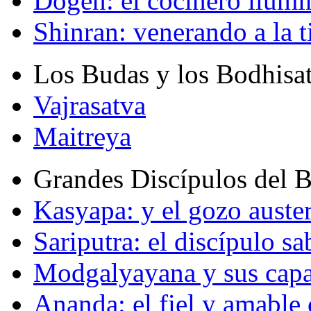
Dogen: el cocinero ilum
Shinran: venerando a la t
Los Budas y los Bodhisa
Vajrasatva
Maitreya
Grandes Discípulos del 
Kasyapa: y el gozo auste
Sariputra: el discípulo sa
Modgalyayana y sus capa
Ananda: el fiel y amabl