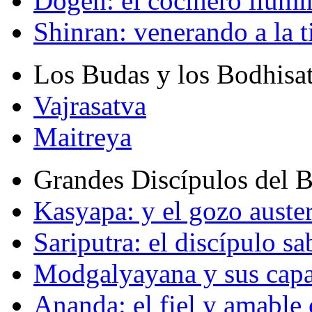
Dogen: el cocinero ilum
Shinran: venerando a la t
Los Budas y los Bodhisa
Vajrasatva
Maitreya
Grandes Discípulos del 
Kasyapa: y el gozo auste
Sariputra: el discípulo sa
Modgalyayana y sus capa
Ananda: el fiel y amabl