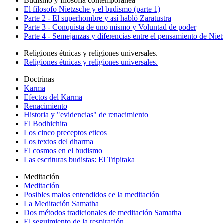
Budismo y filosofía contemporanea
El filosofo Nietzsche y el budismo (parte 1)
Parte 2 - El superhombre y así habló Zaratustra
Parte 3 - Conquista de uno mismo y Voluntad de poder
Parte 4 - Semejanzas y diferencias entre el pensamiento de Nie
Religiones étnicas y religiones universales.
Religiones étnicas y religiones universales.
Doctrinas
Karma
Efectos del Karma
Renacimiento
Historia y "evidencias" de renacimiento
El Bodhichita
Los cinco preceptos eticos
Los textos del dharma
El cosmos en el budismo
Las escrituras budistas: El Tripitaka
Meditación
Meditación
Posibles malos entendidos de la meditación
La Meditación Samatha
Dos métodos tradicionales de meditación Samatha
El seguimiento de la respiración