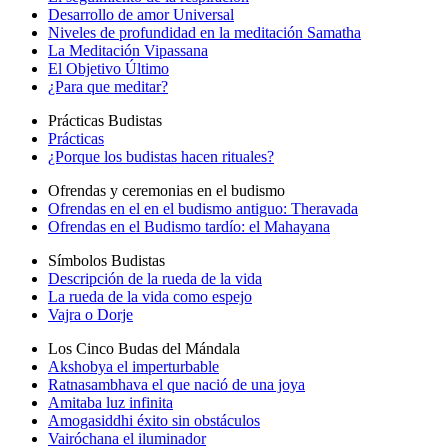
Desarrollo de amor Universal
Niveles de profundidad en la meditación Samatha
La Meditación Vipassana
El Objetivo Último
¿Para que meditar?
Prácticas Budistas
Prácticas
¿Porque los budistas hacen rituales?
Ofrendas y ceremonias en el budismo
Ofrendas en el en el budismo antiguo: Theravada
Ofrendas en el Budismo tardío: el Mahayana
Símbolos Budistas
Descripción de la rueda de la vida
La rueda de la vida como espejo
Vajra o Dorje
Los Cinco Budas del Mándala
Akshobya el imperturbable
Ratnasambhava el que nació de una joya
Amitaba luz infinita
Amogasiddhi éxito sin obstáculos
Vairóchana el iluminador