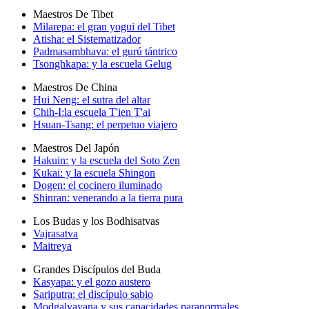
Maestros De Tibet
Milarepa: el gran yogui del Tibet
Atisha: el Sistematizador
Padmasambhava: el gurú tántrico
Tsonghkapa: y la escuela Gelug
Maestros De China
Hui Neng: el sutra del altar
Chih-I:la escuela T'ien T'ai
Hsuan-Tsang: el perpetuo viajero
Maestros Del Japón
Hakuin: y la escuela del Soto Zen
Kukai: y la escuela Shingon
Dogen: el cocinero iluminado
Shinran: venerando a la tierra pura
Los Budas y los Bodhisatvas
Vajrasatva
Maitreya
Grandes Discípulos del Buda
Kasyapa: y el gozo austero
Sariputra: el discípulo sabio
Modgalyayana y sus capacidades paranormales