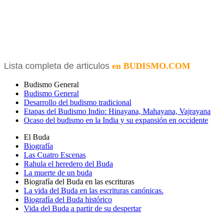
Lista completa de articulos
en BUDISMO.COM
Budismo General
Budismo General
Desarrollo del budismo tradicional
Etapas del Budismo Indio: Hinayana, Mahayana, Vajrayana
Ocaso del budismo en la India y su expansión en occidente
El Buda
Biografía
Las Cuatro Escenas
Rahula el heredero del Buda
La muerte de un buda
Biografía del Buda en las escrituras
La vida del Buda en las escrituras canónicas.
Biografía del Buda histórico
Vida del Buda a partir de su despertar