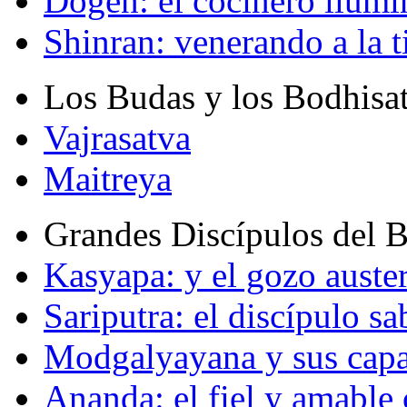
Dogen: el cocinero ilum
Shinran: venerando a la t
Los Budas y los Bodhisa
Vajrasatva
Maitreya
Grandes Discípulos del 
Kasyapa: y el gozo auste
Sariputra: el discípulo sa
Modgalyayana y sus capa
Ananda: el fiel y amabl