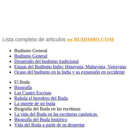
Lista completa de articulos
en BUDISMO.COM
Budismo General
Budismo General
Desarrollo del budismo tradicional
Etapas del Budismo Indio: Hinayana, Mahayana, Vajrayana
Ocaso del budismo en la India y su expansión en occidente
El Buda
Biografía
Las Cuatro Escenas
Rahula el heredero del Buda
La muerte de un buda
Biografía del Buda en las escrituras
La vida del Buda en las escrituras canónicas.
Biografía del Buda histórico
Vida del Buda a partir de su despertar