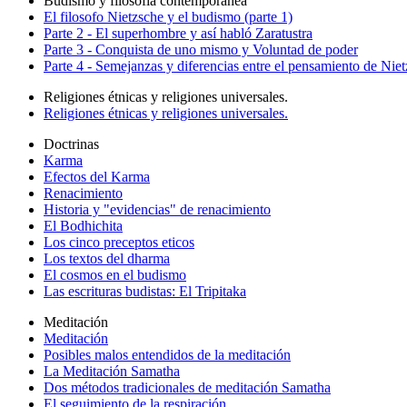
Budismo y filosofía contemporanea
El filosofo Nietzsche y el budismo (parte 1)
Parte 2 - El superhombre y así habló Zaratustra
Parte 3 - Conquista de uno mismo y Voluntad de poder
Parte 4 - Semejanzas y diferencias entre el pensamiento de Nie
Religiones étnicas y religiones universales.
Religiones étnicas y religiones universales.
Doctrinas
Karma
Efectos del Karma
Renacimiento
Historia y "evidencias" de renacimiento
El Bodhichita
Los cinco preceptos eticos
Los textos del dharma
El cosmos en el budismo
Las escrituras budistas: El Tripitaka
Meditación
Meditación
Posibles malos entendidos de la meditación
La Meditación Samatha
Dos métodos tradicionales de meditación Samatha
El seguimiento de la respiración