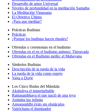
Desarrollo de amor Universal
Niveles de profundidad en la meditación Samatha
La Meditación Vipassana
El Objetivo Último
¿Para que meditar?
Prácticas Budistas
Prácticas
¿Porque los budistas hacen rituales?
Ofrendas y ceremonias en el budismo
Ofrendas en el en el budismo antiguo: Theravada
Ofrendas en el Budismo tardío: el Mahayana
Símbolos Budistas
Descripción de la rueda de la vida
La rueda de la vida como espejo
Vajra o Dorje
Los Cinco Budas del Mándala
Akshobya el imperturbable
Ratnasambhava el que nació de una joya
Amitaba luz infinita
Amogasiddhi éxito sin obstáculos
Vairóchana el iluminador