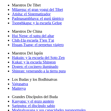
Maestros De Tibet
Milarepa: el gran yogui del Tibet
Atisha: el Sistematizador
Padmasambhava: el gurú tántrico
Tsonghkapa: y la escuela Gelug
Maestros De China
Hui Neng: el sutra del altar
Chih-I:la escuela T'ien T'ai
Hsuan-Tsang: el perpetuo viajero
Maestros Del Japón
Hakuin: y la escuela del Soto Zen
Kukai: y la escuela Shingon
Dogen: el cocinero iluminado
Shinran: venerando a la tierra pura
Los Budas y los Bodhisatvas
Vajrasatva
Maitreya
Grandes Discípulos del Buda
Kasyapa: y el gozo austero
Sariputra: el discípulo sabio
Modgalyayana y sus capacidades paranormales