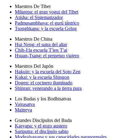
Maestros De Tibet
Milarepa: el gran yogui del Tibet
Atisha: el Sistematizador
Padmasambhava: el gurú tántrico
Tsonghkapa: y la escuela Gelug
Maestros De China
Hui Neng: el sutra del altar
Chih-I:la escuela T'ien T'ai
Hsuan-Tsang: el perpetuo viajero
Maestros Del Japón
Hakuin: y la escuela del Soto Zen
Kukai: y la escuela Shingon
Dogen: el cocinero iluminado
Shinran: venerando a la tierra pura
Los Budas y los Bodhisatvas
Vajrasatva
Maitreya
Grandes Discípulos del Buda
Kasyapa: y el gozo austero
Sariputra: el discípulo sabio
Modgalyayana y sus capacidades paranormales