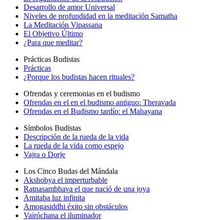
Desarrollo de amor Universal
Niveles de profundidad en la meditación Samatha
La Meditación Vipassana
El Objetivo Último
¿Para que meditar?
Prácticas Budistas
Prácticas
¿Porque los budistas hacen rituales?
Ofrendas y ceremonias en el budismo
Ofrendas en el en el budismo antiguo: Theravada
Ofrendas en el Budismo tardío: el Mahayana
Símbolos Budistas
Descripción de la rueda de la vida
La rueda de la vida como espejo
Vajra o Dorje
Los Cinco Budas del Mándala
Akshobya el imperturbable
Ratnasambhava el que nació de una joya
Amitaba luz infinita
Amogasiddhi éxito sin obstáculos
Vairóchana el iluminador