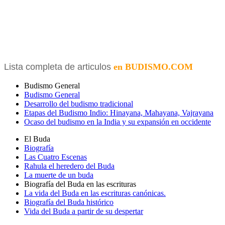
Lista completa de articulos
en BUDISMO.COM
Budismo General
Budismo General
Desarrollo del budismo tradicional
Etapas del Budismo Indio: Hinayana, Mahayana, Vajrayana
Ocaso del budismo en la India y su expansión en occidente
El Buda
Biografía
Las Cuatro Escenas
Rahula el heredero del Buda
La muerte de un buda
Biografía del Buda en las escrituras
La vida del Buda en las escrituras canónicas.
Biografía del Buda histórico
Vida del Buda a partir de su despertar