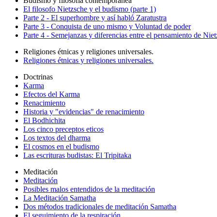
Budismo y filosofía contemporanea
El filosofo Nietzsche y el budismo (parte 1)
Parte 2 - El superhombre y así habló Zaratustra
Parte 3 - Conquista de uno mismo y Voluntad de poder
Parte 4 - Semejanzas y diferencias entre el pensamiento de Nie
Religiones étnicas y religiones universales.
Religiones étnicas y religiones universales.
Doctrinas
Karma
Efectos del Karma
Renacimiento
Historia y "evidencias" de renacimiento
El Bodhichita
Los cinco preceptos eticos
Los textos del dharma
El cosmos en el budismo
Las escrituras budistas: El Tripitaka
Meditación
Meditación
Posibles malos entendidos de la meditación
La Meditación Samatha
Dos métodos tradicionales de meditación Samatha
El seguimiento de la respiración