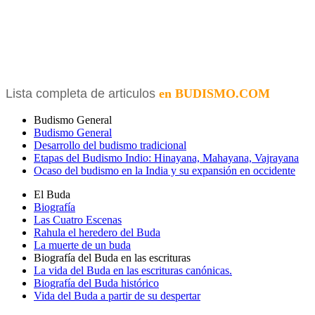
Lista completa de articulos
en BUDISMO.COM
Budismo General
Budismo General
Desarrollo del budismo tradicional
Etapas del Budismo Indio: Hinayana, Mahayana, Vajrayana
Ocaso del budismo en la India y su expansión en occidente
El Buda
Biografía
Las Cuatro Escenas
Rahula el heredero del Buda
La muerte de un buda
Biografía del Buda en las escrituras
La vida del Buda en las escrituras canónicas.
Biografía del Buda histórico
Vida del Buda a partir de su despertar