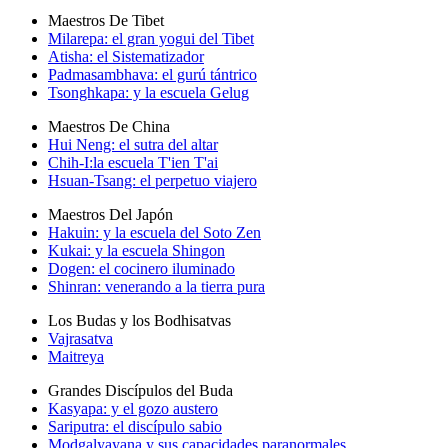
Maestros De Tibet
Milarepa: el gran yogui del Tibet
Atisha: el Sistematizador
Padmasambhava: el gurú tántrico
Tsonghkapa: y la escuela Gelug
Maestros De China
Hui Neng: el sutra del altar
Chih-I:la escuela T'ien T'ai
Hsuan-Tsang: el perpetuo viajero
Maestros Del Japón
Hakuin: y la escuela del Soto Zen
Kukai: y la escuela Shingon
Dogen: el cocinero iluminado
Shinran: venerando a la tierra pura
Los Budas y los Bodhisatvas
Vajrasatva
Maitreya
Grandes Discípulos del Buda
Kasyapa: y el gozo austero
Sariputra: el discípulo sabio
Modgalyayana y sus capacidades paranormales