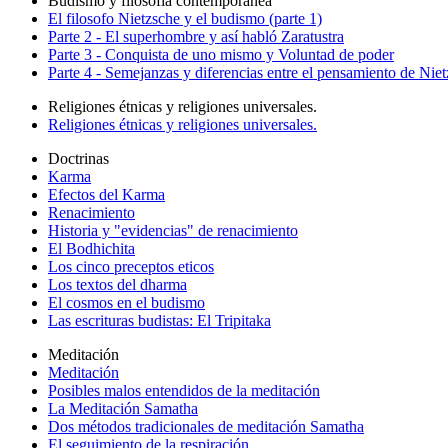
Budismo y filosofía contemporanea
El filosofo Nietzsche y el budismo (parte 1)
Parte 2 - El superhombre y así habló Zaratustra
Parte 3 - Conquista de uno mismo y Voluntad de poder
Parte 4 - Semejanzas y diferencias entre el pensamiento de Nie
Religiones étnicas y religiones universales.
Religiones étnicas y religiones universales.
Doctrinas
Karma
Efectos del Karma
Renacimiento
Historia y "evidencias" de renacimiento
El Bodhichita
Los cinco preceptos eticos
Los textos del dharma
El cosmos en el budismo
Las escrituras budistas: El Tripitaka
Meditación
Meditación
Posibles malos entendidos de la meditación
La Meditación Samatha
Dos métodos tradicionales de meditación Samatha
El seguimiento de la respiración