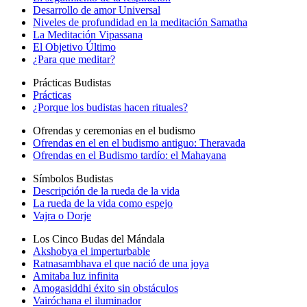
Desarrollo de amor Universal
Niveles de profundidad en la meditación Samatha
La Meditación Vipassana
El Objetivo Último
¿Para que meditar?
Prácticas Budistas
Prácticas
¿Porque los budistas hacen rituales?
Ofrendas y ceremonias en el budismo
Ofrendas en el en el budismo antiguo: Theravada
Ofrendas en el Budismo tardío: el Mahayana
Símbolos Budistas
Descripción de la rueda de la vida
La rueda de la vida como espejo
Vajra o Dorje
Los Cinco Budas del Mándala
Akshobya el imperturbable
Ratnasambhava el que nació de una joya
Amitaba luz infinita
Amogasiddhi éxito sin obstáculos
Vairóchana el iluminador