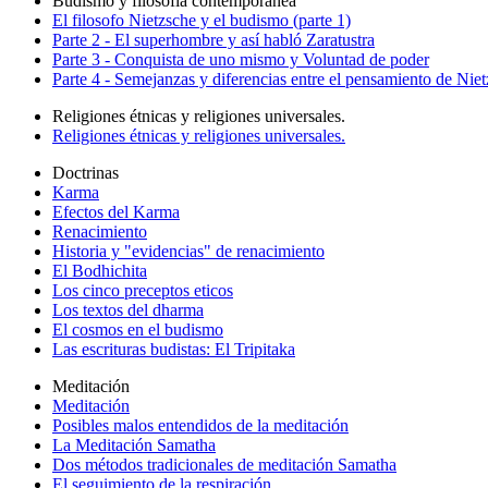
Budismo y filosofía contemporanea
El filosofo Nietzsche y el budismo (parte 1)
Parte 2 - El superhombre y así habló Zaratustra
Parte 3 - Conquista de uno mismo y Voluntad de poder
Parte 4 - Semejanzas y diferencias entre el pensamiento de Nie
Religiones étnicas y religiones universales.
Religiones étnicas y religiones universales.
Doctrinas
Karma
Efectos del Karma
Renacimiento
Historia y "evidencias" de renacimiento
El Bodhichita
Los cinco preceptos eticos
Los textos del dharma
El cosmos en el budismo
Las escrituras budistas: El Tripitaka
Meditación
Meditación
Posibles malos entendidos de la meditación
La Meditación Samatha
Dos métodos tradicionales de meditación Samatha
El seguimiento de la respiración