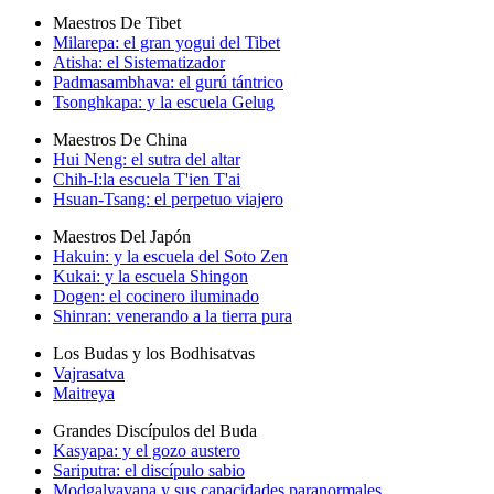
Maestros De Tibet
Milarepa: el gran yogui del Tibet
Atisha: el Sistematizador
Padmasambhava: el gurú tántrico
Tsonghkapa: y la escuela Gelug
Maestros De China
Hui Neng: el sutra del altar
Chih-I:la escuela T'ien T'ai
Hsuan-Tsang: el perpetuo viajero
Maestros Del Japón
Hakuin: y la escuela del Soto Zen
Kukai: y la escuela Shingon
Dogen: el cocinero iluminado
Shinran: venerando a la tierra pura
Los Budas y los Bodhisatvas
Vajrasatva
Maitreya
Grandes Discípulos del Buda
Kasyapa: y el gozo austero
Sariputra: el discípulo sabio
Modgalyayana y sus capacidades paranormales