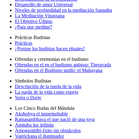
Desarrollo de amor Universal
Niveles de profundidad en la meditación Samatha
La Meditación Vipassana
El Objetivo Último
¿Para que meditar?
Prácticas Budistas
Prácticas
¿Porque los budistas hacen rituales?
Ofrendas y ceremonias en el budismo
Ofrendas en el en el budismo antiguo: Theravada
Ofrendas en el Budismo tardío: el Mahayana
Símbolos Budistas
Descripción de la rueda de la vida
La rueda de la vida como espejo
Vajra o Dorje
Los Cinco Budas del Mándala
Akshobya el imperturbable
Ratnasambhava el que nació de una joya
Amitaba luz infinita
Amogasiddhi éxito sin obstáculos
Vairóchana el iluminador