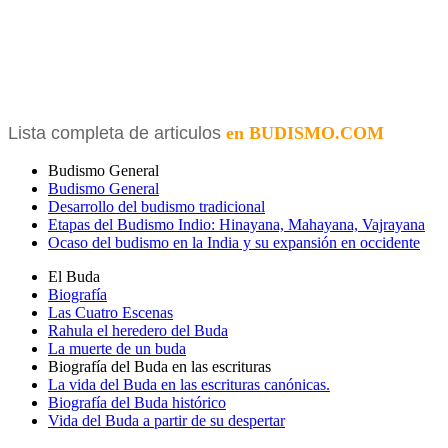
Lista completa de articulos
en BUDISMO.COM
Budismo General
Budismo General
Desarrollo del budismo tradicional
Etapas del Budismo Indio: Hinayana, Mahayana, Vajrayana
Ocaso del budismo en la India y su expansión en occidente
El Buda
Biografía
Las Cuatro Escenas
Rahula el heredero del Buda
La muerte de un buda
Biografía del Buda en las escrituras
La vida del Buda en las escrituras canónicas.
Biografía del Buda histórico
Vida del Buda a partir de su despertar