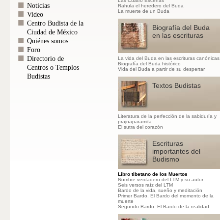
Las Cuatro Escenas
Noticias
Rahula el heredero del Buda
La muerte de un Buda
Video
Centro Budista de la
Biografía del Buda
Ciudad de México
en las escrituras
Quiénes somos
Foro
Directorio de
La vida del Buda en las escrituras canónicas
Biografía del Buda histórico
Centros o Templos
Vida del Buda a partir de su despertar
Budistas
Textos Budistas
Literatura de la perfección de la sabiduría y
prajnaparamita
El sutra del corazón
Escrituras
importantes del
Budismo
Libro tibetano de los Muertos
Nombre verdadero del LTM y su autor
Seis versos raíz del LTM
Bardo de la vida, sueño y meditación
Primer Bardo. El Bardo del momento de la
muerte
Segundo Bardo. El Bardo de la realidad