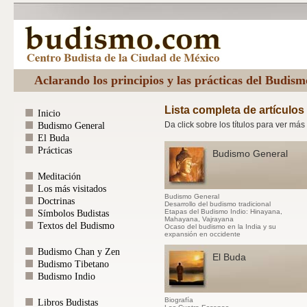
Aclarando los principios y las prácticas del Budis
Lista completa de artículos
Inicio
Da click sobre los títulos para ver má
Budismo General
El Buda
Prácticas
Budismo General
Meditación
Los más visitados
Budismo General
Doctrinas
Desarrollo del budismo tradicional
Etapas del Budismo Indio: Hinayana,
Símbolos Budistas
Mahayana, Vajrayana
Textos del Budismo
Ocaso del budismo en la India y su
expansión en occidente
Budismo Chan y Zen
El Buda
Budismo Tibetano
Budismo Indio
Biografía
Libros Budistas