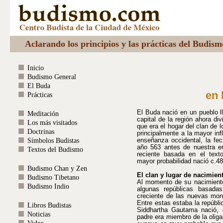
Aclarando los principios y las prácticas del Budis
Inicio
Budismo General
El Buda
en 
Prácticas
El Buda nació en un pueblo l
Meditación
capital de la región ahora div
Los más visitados
que era el hogar del clan de
Doctrinas
principalmente a la mayor inf
Símbolos Budistas
enseñanza occidental, la fe
año 563 antes de nuestra e
Textos del Budismo
reciente basada en el tex
mayor probabilidad nació c.4
Budismo Chan y Zen
El clan y lugar de nacimien
Budismo Tibetano
Al momento de su nacimiento
Budismo Indio
algunas repúblicas basada
creciente de las nuevas mon
Entre estas estaba la repúbl
Libros Budistas
Siddhartha Gautama nació, 
Noticias
padre era miembro de la oliga