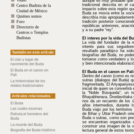
Video
aunque es muy probable que
tradicional descrita en el c
Centro Budista de la
impacto sobre esta región qu
Ciudad de México
Buda se movía entre la soci
Quiénes somos
describía más apropiadamente 
Foro
tradición posterior conocien
repúblicas anteriores, anacr
Directorio de
y a su padre “rey”.
Centros o Templos
Budistas
El interes por la vida del B
La vida del fundador de la r
interés para sus seguidor
resultado paradójico ha sid
También en este artículo
biografías del Buda, no pode
tomarse como verdadero y lo 
El clan y lugar de
y bien intencionada elaboració
nacimiento del Buda
El Buda en el canon en
El Buda en el canon en Pali
Pali
Dentro del canon (como es rep
sutras (dialogos del Buda) q
La historicidad de los
fragmentada. El Ariyapariyes
relatos tradicionales
inicial de quien se convertirá
la “Noble Búsqueda”; un t
Artículos relacionados
Bhayabherava, Dvedavittaka 
nos da un recuento de los ú
El Buda
años intermedios, durante lo
Las cuatro escenas
Buda viajo por los territori
de Bihar y Uttar Pradesh ori
Rahula:el heredero del
Buda o sutras, como son pres
Buda
se encuentran organizados co
La muerte del Buda
construir una imagen de la v
Biografía del Buda histórico
lectura general de estos texto