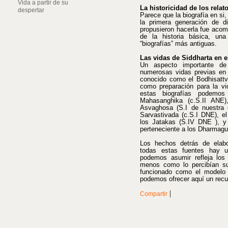
Vida a partir de su
La historicidad de los relat
despertar
Parece que la biografía en si
la primera generación de 
propusieron hacerla fue acom
de la historia básica, una 
“biografías” más antiguas.
Las vidas de Siddharta en e
Un aspecto importante de
numerosas vidas previas en 
conocido como el Bodhisattva
como preparación para la vid
estas biografías podemos
Mahasanghika (c.S.II ANE)
Asvaghosa (S.I de nuestra e
Sarvastivada (c.S.I DNE), e
los Jatakas (S.IV DNE ), y
perteneciente a los Dharmagu
Los hechos detrás de elab
todas estas fuentes hay u
podemos asumir refleja los
menos como lo percibían sus
funcionado como el modelo a
podemos ofrecer aquí un recue
|
Compartir