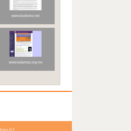
www.budismo.net
www.kalamas.org.mx
México D.F.