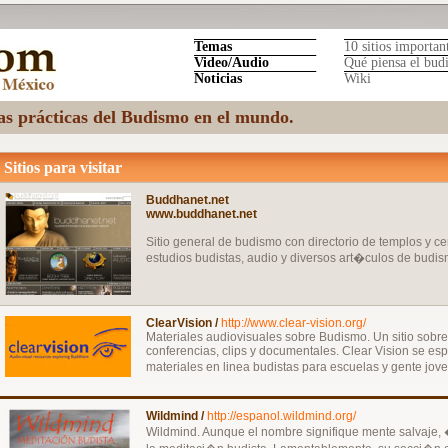
Temas
10 sitios importan
Video/Audio
Qué piensa el bud
Noticias
Wiki
las prácticas del Budismo en el mundo.
Sitios para visitar
Buddhanet.net
www.buddhanet.net
Sitio general de budismo con directorio de templos y ce
estudios budistas, audio y diversos art�culos de budism
ClearVision /
http://www.clear-vision.org/
Materiales audiovisuales sobre Budismo. Un sitio sobr
conferencias, clips y documentales. Clear Vision se e
materiales en linea budistas para escuelas y gente jove
Wildmind /
http://espanol.wildmind.org/
Wildmind. Aunque el nombre signifique mente salvaje,