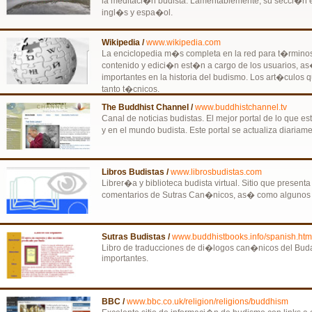
la meditaci�n budista. Lamentablemente, su secci�n e
ingl�s y espa�ol.
Wikipedia /
www.wikipedia.com
La enciclopedia m�s completa en la red para t�rminos 
contenido y edici�n est�n a cargo de los usuarios, a
importantes en la historia del budismo. Los art�culos 
tanto t�cnicos.
The Buddhist Channel /
www.buddhistchannel.tv
Canal de noticias budistas. El mejor portal de lo que 
y en el mundo budista. Este portal se actualiza diariame
Libros Budistas /
www.librosbudistas.com
Librer�a y biblioteca budista virtual. Sitio que present
comentarios de Sutras Can�nicos, as� como algunos t
Sutras Budistas /
www.buddhistbooks.info/spanish.htm
Libro de traducciones de di�logos can�nicos del Bu
importantes.
BBC /
www.bbc.co.uk/religion/religions/buddhism