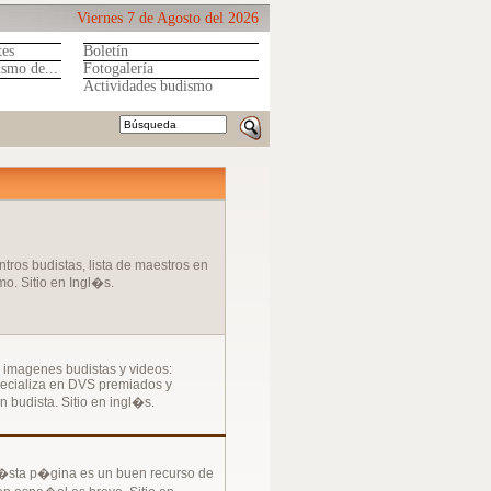
Viernes 7 de Agosto del 2026
tes
Boletín
ismo de...
Fotogalería
Actividades budismo
ntros budistas, lista de maestros en
o. Sitio en Ingl�s.
e imagenes budistas y videos:
specializa en DVS premiados y
n budista. Sitio en ingl�s.
 �sta p�gina es un buen recurso de