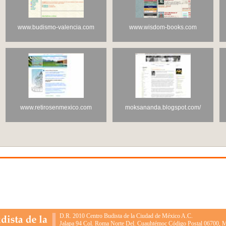
www.budismo-valencia.com
www.wisdom-books.com
www.retirosenmexico.com
moksananda.blogspot.com/
D.R. 2010 Centro Budista de la Ciudad de México A.C.
Jalapa 94 Col. Roma Norte Del. Cuauhtémoc Código Postal 06700, 