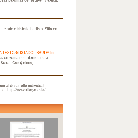
otras p�ginas de religi�n y �tica.
 arte e historia budista. Sitio en
A/TEXTOS/LISTADOLIBBUDA.htm
ros en venta por internet, para
e Sutras Can�nicos,
ir al desarrollo individual,
tes http://www.trikaya.asia/