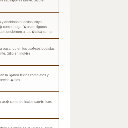
n espa�ol es breve. Sitio en
y doctrinas budistas, cuyo
s� como biograf�as de figuras
que conciernen a la p�ctica son un
esta pasando en los pa�ses budistas
nte. Sitio en ingl�s
a en la l�nea textos completos y
extos �tiles.
da as� como de textos can�nicos