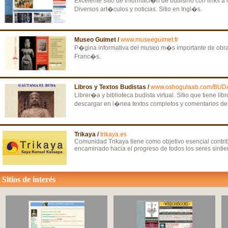
Excelente sitio de informaci�n de budismo con links a 
Diversos art�culos y noticias. Sitio en Ingl�s.
Museo Guimet /
www.museeguimet.fr
P�gina informativa del museo m�s importante de obra de
Franc�s.
Libros y Textos Budistas /
www.oshogulaab.com/BUD
Librer�a y biblioteca budista virtual. Sitio que tiene lib
descargar en l�nea textos completos y comentarios d
Trikaya /
trikaya.es
Comunidad Trikaya tiene como objetivo esencial contribu
encaminado hacia el progreso de todos los seres sintien
Sitios de interés