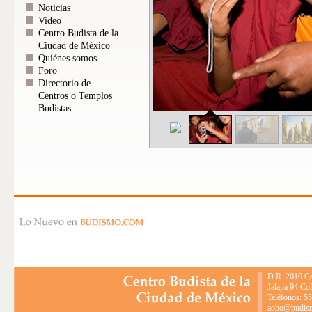
Noticias
Video
Centro Budista de la
Ciudad de México
Quiénes somos
Foro
Directorio de
Centros o Templos
Budistas
D.R. 2010 Ce
Jalapa 94 Co
Teléfonos: 5
aobo@budismo