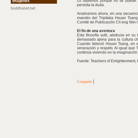
Lo sabemos porque no se puede a
Imágenes
persista la duda.
buddhanet.net
Analicemos ahora, en una secuencia
maestro del Tripitaka Hsuan Tsang
Comité de Publicación Ch’eng Wei-S
El fin de una aventura
Esta filosofía sutil, abstrusa en s
demasiado ajena para la cultura chi
Cuando falleció Hsuan Tsang, en e
veneración y respeto. Al igual que 
continúa viviendo en la imaginación
Fuente: Teachers of Enlightenment,
|
Compartir