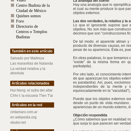
Video
La analogía del sueño
Hay una analogía que lo ejemplifica
Centro Budista de la
el cual su mente produce lo que pa
Ciudad de México
objetos externos.
Quiénes somos
Foro
Las dos verdades, la relativa y la 
Lo que el ignorante supone que e
Directorio de
objetiva. No son más que construcci
Centros o Templos
decimos que son “construcciones ficti
Budistas
De tal modo, el aparente atman y 
producto de diversas causas, en re
pesar de su apariencia. Ésta es, pues
También en este artículo
En otras palabras, lo que tomamos c
Salvado por Maitreya
“existe” de la misma forma en que
Las maravillas de Nalanda
parikalpita).
La verdad relativa y la
absoluta
Por otro lado, el conocimiento inte
de que aparezcan los objetos extern
es paratantra). Así, pues, excluimos
Artículos relacionados
independientes de la mente y l
Hui Neng: el sutra del altar
equivocadamente en la “vacuidad”), 
Chhi-I: la escuela T'ien T'ai
Puesto que los objetos externos son
desde un punto de vista mundano. Po
Artículos en la red
apariencias de un mundo externo, és
cintamani.com.ar
Objeción respondida
en.wikipedia.org
¿Cómo sabemos que en realidad no h
vbutor.net
que surja lo que parecen ser verdad