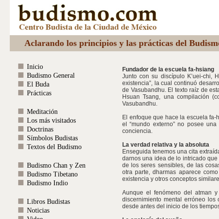
Aclarando los principios y las prácticas del Budis
Inicio
Fundador de la escuela fa-hsiang
Budismo General
Junto con su discípulo K’uei-chi, 
existencia”, la cual continuó desar
El Buda
de Vasubandhu. El texto raíz de est
Prácticas
Hsuan Tsang, una compilación (co
Vasubandhu.
Meditación
El enfoque que hace la escuela fa-
Los más visitados
el “mundo externo” no posee una r
Doctrinas
conciencia.
Símbolos Budistas
La verdad relativa y la absoluta
Textos del Budismo
Enseguida tenemos una cita extraída
darnos una idea de lo intricado que
Budismo Chan y Zen
de los seres sensibles, de las cosa
otra parte, dharmas aparece como 
Budismo Tibetano
existencia y otros conceptos similare
Budismo Indio
Aunque el fenómeno del atman y d
discernimiento mental erróneo los
Libros Budistas
desde antes del inicio de los tiem
Noticias