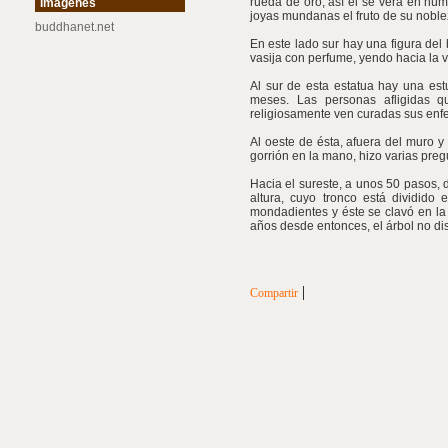
rueda de oro, así él se verá en nú
Imágenes
joyas mundanas el fruto de su noblez
buddhanet.net
En este lado sur hay una figura del
vasija con perfume, yendo hacia la v
Al sur de esta estatua hay una est
meses. Las personas afligidas q
religiosamente ven curadas sus enf
Al oeste de ésta, afuera del muro 
gorrión en la mano, hizo varias preg
Hacia el sureste, a unos 50 pasos, 
altura, cuyo tronco está dividid
mondadientes y éste se clavó en la 
años desde entonces, el árbol no di
|
Compartir