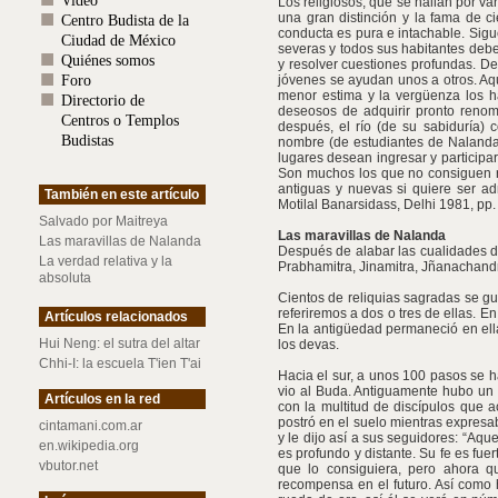
Video
Los religiosos, que se hallan por v
una gran distinción y la fama de c
Centro Budista de la
conducta es pura e intachable. Sigu
Ciudad de México
severas y todos sus habitantes deben
Quiénes somos
y resolver cuestiones profundas. D
Foro
jóvenes se ayudan unos a otros. Aqu
menor estima y la vergüenza los h
Directorio de
deseosos de adquirir pronto renomb
Centros o Templos
después, el río (de su sabiduría) 
Budistas
nombre (de estudiantes de Nalanda)
lugares desean ingresar y participar
Son muchos los que no consiguen r
antiguas y nuevas si quiere ser adm
También en este artículo
Motilal Banarsidass, Delhi 1981, pp
Salvado por Maitreya
Las maravillas de Nalanda
Las maravillas de Nalanda
Después de alabar las cualidades 
La verdad relativa y la
Prabhamitra, Jinamitra, Jñanachand
absoluta
Cientos de reliquias sagradas se gu
referiremos a dos o tres de ellas. E
Artículos relacionados
En la antigüedad permaneció en ella
Hui Neng: el sutra del altar
los devas.
Chhi-I: la escuela T'ien T'ai
Hacia el sur, a unos 100 pasos se h
vio al Buda. Antiguamente hubo un 
Artículos en la red
con la multitud de discípulos que
postró en el suelo mientras expresa
cintamani.com.ar
y le dijo así a sus seguidores: “Aqu
en.wikipedia.org
es profundo y distante. Su fe es fue
vbutor.net
que lo consiguiera, pero ahora q
recompensa en el futuro. Así como h