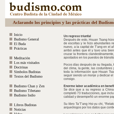
Aclarando los principios y las prácticas del Budis
Inicio
Un regreso triunfal
Budismo General
Después de esto, Hsuan Tsang hizo p
de escoltas y le hizo abundantes reg
El Buda
nuevo, a la capital de T’ang en el 
Prácticas
arribó antes que él y tuvo una bie
cruzar la frontera clandestinamente
apostados en los puestos de tránsito
Meditación
Los más visitados
Pocos días después de su llegada, 
Doctrinas
del clima, la gente, las costumbres
Símbolos Budistas
toda la información que Hsuan Tsang
seguir siendo un monje y dedicar el 
Textos del Budismo
consigo.
Budismo Chan y Zen
Enorme labor académica en benefic
Se dice que a su regreso a China 
Budismo Tibetano
completó 73 traducciones, que incl
Budismo Indio
calidad y desempeñó un enorme papel
Su libro Ta’T’ang Hsi-yu chi, “Rela
Libros Budistas
arqueólogos por los datos que conti
Noticias