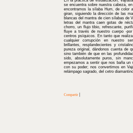
En la práctica de visualización, Vajrasa
se encuentra sobre nuestra cabeza, en
encontramos la sílaba Hum, de color a
giran, siguiendo la dirección de las man
blancas del mantra de cien sílabas de V
letras del mantra caen gotas de néct
chorro, un flujo tibio, refrescante, pu
fluye a través de nuestro cuerpo -por
centros psíquicos. En tanto que realiza
cualquier corrupción en nuestro se
brillantes, resplandecientes y crista
pureza original, dándonos cuenta de 
sino también de que en las profundida
sido, absolutamente puros, sin man
empezamos a sentir que nos baña un s
con su poder; nos convertimos en Vajr
relámpago sagrado, del cetro diamantin
|
Compartir