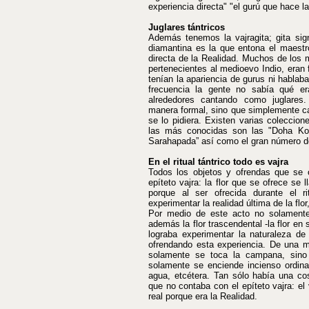
experiencia directa" "el gurú que hace l
Juglares tántricos
Además tenemos la vajragita; gita sig
diamantina es la que entona el maestr
directa de la Realidad. Muchos de los 
pertenecientes al medioevo Indio, eran
tenían la apariencia de gurus ni habla
frecuencia la gente no sabía qué e
alrededores cantando como juglares
manera formal, sino que simplemente c
se lo pidiera. Existen varias colecciones
las más conocidas son las "Doha Ko
Sarahapada” así como el gran número d
En el ritual tántrico todo es vajra
Todos los objetos y ofrendas que se oc
epíteto vajra: la flor que se ofrece se 
porque al ser ofrecida durante el ri
experimentar la realidad última de la flor
Por medio de este acto no solamente 
además la flor trascendental -la flor en
lograba experimentar la naturaleza de 
ofrendando esta experiencia. De una man
solamente se toca la campana, sino
solamente se enciende incienso ordinar
agua, etcétera. Tan sólo había una cos
que no contaba con el epíteto vajra: el
real porque era la Realidad.