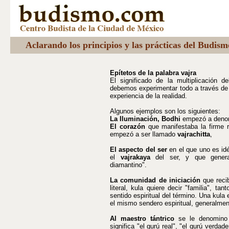
Aclarando los principios y las prácticas del Budis
Epítetos de la palabra vajra
El significado de la multiplicación d
debemos experimentar todo a través de 
experiencia de la realidad.
Algunos ejemplos son los siguientes:
La Iluminación, Bodhi
empezó a deno
El corazón
que manifestaba la firme r
empezó a ser llamado
vajrachitta
,
El aspecto del ser
en el que uno es id
el
vajrakaya
del ser, y que genera
diamantino".
La comunidad de iniciación
que reci
literal, kula quiere decir "familia", ta
sentido espiritual del término. Una kul
el mismo sendero espiritual, generalmen
Al maestro tántrico
se le denomino
significa "el gurú real", "el gurú verdade