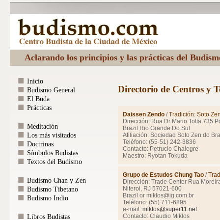
Aclarando los principios y las prácticas del Budis
Inicio
Directorio de Centros y T
Budismo General
El Buda
Prácticas
Daissen Zendo
/
Tradición: Soto Ze
Dirección: Rua Dr Mario Totta 735 
Meditación
Brazil Rio Grande Do Sul
Los más visitados
Afiliación: Sociedad Soto Zen do Bra
Teléfono: (55-51) 242-3836
Doctrinas
Contacto: Petrucio Chalegre
Símbolos Budistas
Maestro: Ryotan Tokuda
Textos del Budismo
Grupo de Estudos Chung Tao
/
Trad
Budismo Chan y Zen
Dirección: Trade Center Rua Moreir
Niteroi, RJ 57021-600
Budismo Tibetano
Brazil or miklos@ig.com.br
Budismo Indio
Teléfono: (55) 711-6895
e-mail:
miklos@super11.net
Contacto: Claudio Miklos
Libros Budistas