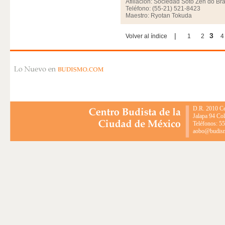
Afiliación: Sociedad Soto Zen do Bra
Teléfono: (55-21) 521-8423
Maestro: Ryotan Tokuda
|
3
Volver al índice
1
2
4
D.R. 2010 Ce
Jalapa 94 Co
Teléfonos: 5
aobo@budismo