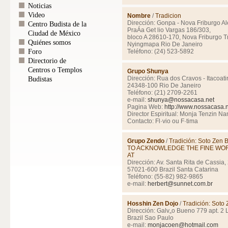
Noticias
Video
Nombre
/
Tradicion
Dirección: Gonpa - Nova Friburgo Al
Centro Budista de la
PraÁa Get lio Vargas 186/303,
Ciudad de México
bloco A 28610-170, Nova Friburgo Tr
Quiénes somos
Nyingmapa Rio De Janeiro
Foro
Teléfono: (24) 523-5892
Directorio de
Centros o Templos
Grupo Shunya
Dirección: Rua dos Cravos - Itacoati
Budistas
24348-100 Rio De Janeiro
Teléfono: (21) 2709-2261
e-mail:
shunya@nossacasa.net
Pagina Web:
http://www.nossacasa.
Director Espiritual: Monja Tenzin Na
Contacto: Fl·vio ou F·tima
Grupo Zendo
/
Tradición: Soto Z
TO ACKNOWLEDGE THE FINE WO
AT
Dirección: Av. Santa Rita de Cassia,
57021-600 Brazil Santa Catarina
Teléfono: (55-82) 982-9865
e-mail:
herbert@sunnet.com.br
Hosshin Zen Dojo
/
Tradición: Soto
Dirección: Galv„o Bueno 779 apt. 2 
Brazil Sao Paulo
e-mail:
monjacoen@hotmail.com