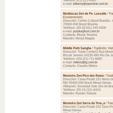
Teléfono: (21) 221-4985
e-mail:
kilkerry@openlink.com.br
Meditacao Zen de Pe. Lassalle
/
Tra
Ecumenicism)
Dirección: Centro Cultural Brasilia -
70000-000 Brazil Brasilia
Teléfono: (55-02161) 245-5508
e-mail:
pulyka@uol.com.br
Contacto: Monja Teixeira
Maestro: Monja Magda
Middle Path Sangha
/
Tradición: Vi
Dirección: Trade CenterÛ Rua Morei
Rio de Janeiro 24230-060 Rio De J
Teléfono: (55) (21) 711-6895
e-mail:
miklos@ig.com.br
Contacto: Claudio Miklos
Mosteiro Zen Pico dos Raios
/
Trad
Dirección: Caixa Postal 101 Morro d
MG 35400-000 Brazil Minas Gerias
Afiliación: Sociedad Soto Zen do Bra
Teléfono: (55-21) 521-8423
Maestro: Ryotan Tokuda
Mosteiro Zen Serra do Trov„o
/
Tra
Dirección: Caixa Postal 102 Ouro P
Minas Gerias