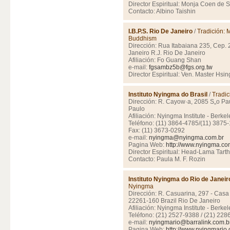
Director Espiritual: Monja Coen de 
Contacto: Albino Taishin
I.B.P.S. Rio De Janeiro
/
Tradición:
Buddhism
Dirección: Rua Itabaiana 235, Cep.
Janeiro R.J. Rio De Janeiro
Afiliación: Fo Guang Shan
e-mail:
fgsambz5b@fgs.org.tw
Director Espiritual: Ven. Master Hsi
Instituto Nyingma do Brasil
/
Tradic
Dirección: R. Cayow·a, 2085 S„o Pa
Paulo
Afiliación: Nyingma Institute - Berkel
Teléfono: (11) 3864-4785/(11) 3875
Fax: (11) 3673-0292
e-mail:
nyingma@nyingma.com.br
Pagina Web:
http://www.nyingma.co
Director Espiritual: Head-Lama Tar
Contacto: Paula M. F. Rozin
Instituto Nyingma do Rio de Janeir
Nyingma
Dirección: R. Casuarina, 297 - Casa
22261-160 Brazil Rio De Janeiro
Afiliación: Nyingma Institute - Berkel
Teléfono: (21) 2527-9388 / (21) 22
e-mail:
nyingmario@barralink.com.b
Pagina Web:
http://www.nyingmario.