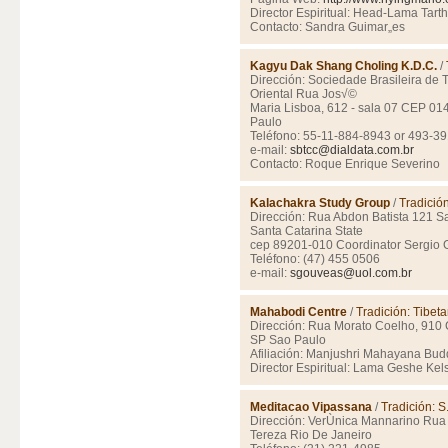
Director Espiritual: Head-Lama Tar
Contacto: Sandra Guimar„es
Kagyu Dak Shang Choling K.D.C.
/
Dirección: Sociedade Brasileira de 
Oriental Rua Jos√©
Maria Lisboa, 612 - sala 07 CEP 0
Paulo
Teléfono: 55-11-884-8943 or 493-3
e-mail:
sbtcc@dialdata.com.br
Contacto: Roque Enrique Severino
Kalachakra Study Group
/
Tradició
Dirección: Rua Abdon Batista 121 Sa
Santa Catarina State
cep 89201-010 Coordinator Sergio 
Teléfono: (47) 455 0506
e-mail:
sgouveas@uol.com.br
Mahabodi Centre
/
Tradición: Tibe
Dirección: Rua Morato Coelho, 910
SP Sao Paulo
Afiliación: Manjushri Mahayana Budd
Director Espiritual: Lama Geshe Ke
Meditacao Vipassana
/
Tradición: 
Dirección: VerÙnica Mannarino Rua 
Tereza Rio De Janeiro