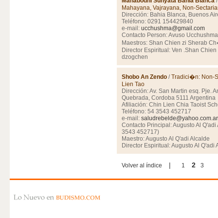
Mahabodhi Sunyata Bahia Blanca
Mahayana, Vajrayana, Non-Sectari
Dirección: Bahia Blanca, Buenos Ai
Teléfono: 0291 154429840
e-mail:
ucchushma@gmail.com
Contacto Person: Avuso Ucchushma
Maestros: Shan Chien zi Sherab C
Director Espiritual: Ven .Shan Chien
dzogchen
Shobo An Zendo
/
Tradici�n: Non-S
Lien Tao
Dirección: Av. San Martin esq. Pje. A
Quebrada, Cordoba 5111 Argentina
Afiliación: Chin Lien Chia Taoist Sch
Teléfono: 54 3543 452717
e-mail:
saludrebelde@yahoo.com.ar
Contacto Principal: Augusto Al Q'adi
3543 452717)
Maestro: Augusto Al Q'adi Alcalde
Director Espiritual: Augusto Al Q'adi 
|
2
Volver al índice
1
3