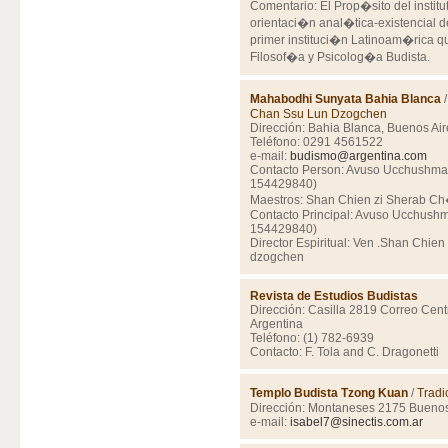
Comentario: El Prop�sito del instituto
orientaci�n anal�tica-existencial d
primer instituci�n Latinoam�rica q
Filosof�a y Psicolog�a Budista.
Mahabodhi Sunyata Bahia Blanca
Chan Ssu Lun Dzogchen
Dirección: Bahia Blanca, Buenos Air
Teléfono: 0291 4561522
e-mail:
budismo@argentina.com
Contacto Person: Avuso Ucchushma 
154429840)
Maestros: Shan Chien zi Sherab C
Contacto Principal: Avuso Ucchushm
154429840)
Director Espiritual: Ven .Shan Chien
dzogchen
Revista de Estudios Budistas
Dirección: Casilla 2819 Correo Cent
Argentina
Teléfono: (1) 782-6939
Contacto: F. Tola and C. Dragonetti
Templo Budista Tzong Kuan
/
Tradi
Dirección: Montaneses 2175 Buenos
e-mail:
isabel7@sinectis.com.ar