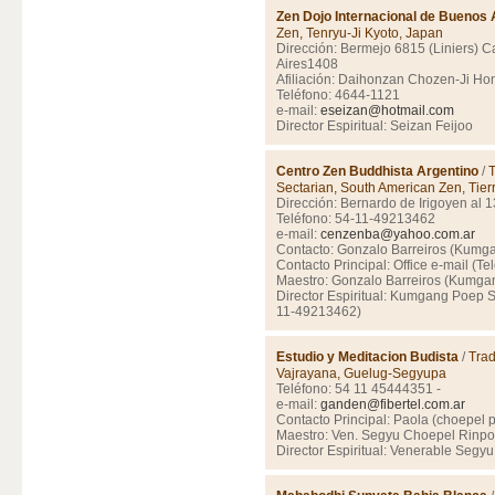
Zen Dojo Internacional de Buenos 
Zen, Tenryu-Ji Kyoto, Japan
Dirección: Bermejo 6815 (Liniers) C
Aires1408
Afiliación: Daihonzan Chozen-Ji Ho
Teléfono: 4644-1121
e-mail:
eseizan@hotmail.com
Director Espiritual: Seizan Feijoo
Centro Zen Buddhista Argentino
/
Sectarian, South American Zen, Tier
Dirección: Bernardo de Irigoyen al
Teléfono: 54-11-49213462
e-mail:
cenzenba@yahoo.com.ar
Contacto: Gonzalo Barreiros (Kumg
Contacto Principal: Office e-mail (T
Maestro: Gonzalo Barreiros (Kumga
Director Espiritual: Kumgang Poep S
11-49213462)
Estudio y Meditacion Budista
/
Tra
Vajrayana, Guelug-Segyupa
Teléfono: 54 11 45444351 -
e-mail:
ganden@fibertel.com.ar
Contacto Principal: Paola (choepel 
Maestro: Ven. Segyu Choepel Rinp
Director Espiritual: Venerable Seg