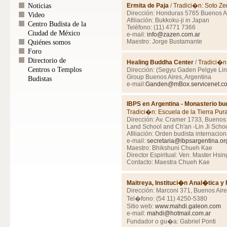
Noticias
Ermita de Paja
/
Tradici�n: Soto Ze
Dirección: Honduras 5765 Buenos Ai
Video
Afiliación: Bukkoku-ji in Japan
Centro Budista de la
Teléfono: (11) 4771 7366
Ciudad de México
e-mail:
info@zazen.com.ar
Maestro: Jorge Bustamante
Quiénes somos
Foro
Directorio de
Healing Buddha Center
/
Tradici�n
Centros o Templos
Dirección: (Segyu Gaden Pelgye Lin
Group Buenos Aires, Argentina
Budistas
e-mail:
Ganden@mBox.servicenet.co
IBPS en Argentina - Monasterio bu
Tradici�n: Escuela de la Tierra Pura
Dirección: Av. Cramer 1733, Buenos
Land School and Ch'an -Lin Ji Scho
Afiliación: Orden budista internaci
e-mail:
secretaria@ibpsargentina.or
Maestro: Bhikshuni Chueh Kae
Director Espiritual: Ven. Master Hsi
Contacto: Maestra Chueh Kae
Maitreya, Instituci�n Anal�tica y 
Dirección: Marconi 371, Buenos Aire
Tel�fono: (54 11) 4250-5380
Sitio web:
www.mahdi.galeon.com
e-mail:
mahdi@hotmail.com.ar
Fundador o gu�a: Gabriel Ponti