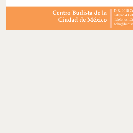
D.R. 2010 Ce
Jalapa 94 Co
Teléfonos: 5
aobo@budismo