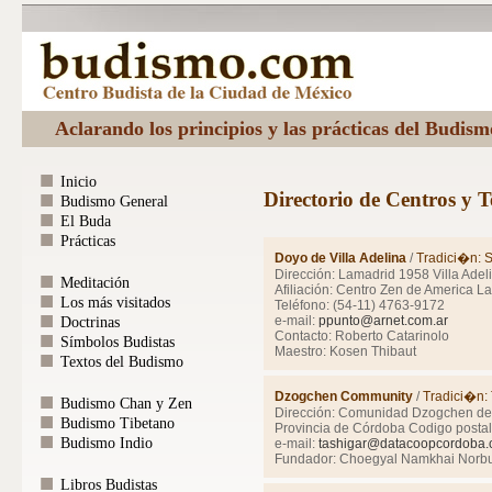
Aclarando los principios y las prácticas del Budis
Inicio
Directorio de Centros y 
Budismo General
El Buda
Prácticas
Doyo de Villa Adelina
/
Tradici�n: 
Dirección: Lamadrid 1958 Villa Adel
Meditación
Afiliación: Centro Zen de America La
Los más visitados
Teléfono: (54-11) 4763-9172
e-mail:
ppunto@arnet.com.ar
Doctrinas
Contacto: Roberto Catarinolo
Símbolos Budistas
Maestro: Kosen Thibaut
Textos del Budismo
Dzogchen Community
/
Tradici�n:
Budismo Chan y Zen
Dirección: Comunidad Dzogchen de T
Budismo Tibetano
Provincia de Córdoba Codigo postal
Budismo Indio
e-mail:
tashigar@datacoopcordoba.
Fundador: Choegyal Namkhai Norb
Libros Budistas