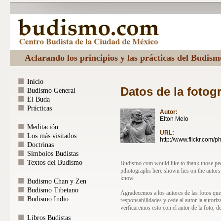
Aclarando los principios y las prácticas del Budis
Inicio
Datos de la fotogr
Budismo General
El Buda
Prácticas
Autor:
Elton Melo
Meditación
URL:
Los más visitados
http://www.flickr.com/p
Doctrinas
Símbolos Budistas
Textos del Budismo
Budismo.com would like to thank those peopl
pthotographs here shown lies on the autors
know.
Budismo Chan y Zen
Budismo Tibetano
Agradecemos a los autores de las fotos que
Budismo Indio
responsabilidades y cede al autor la autori
verficaremos esto con el autor de la foto, d
Libros Budistas