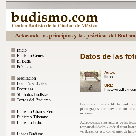
Aclarando los principios y las prácticas del Budis
Inicio
Datos de las fot
Budismo General
El Buda
Prácticas
Autor:
iirraa
Meditación
Los más visitados
URL:
Doctrinas
http://www.flickr.co
Símbolos Budistas
Textos del Budismo
Budismo.com would like to thank those 
pthotographs here shown lies on the au
Budismo Chan y Zen
us know.
Budismo Tibetano
Agradecemos a los autores de las fotos
Budismo Indio
responsabilidades y cede al autor la au
verficaremos esto con el autor de la fot
Libros Budistas