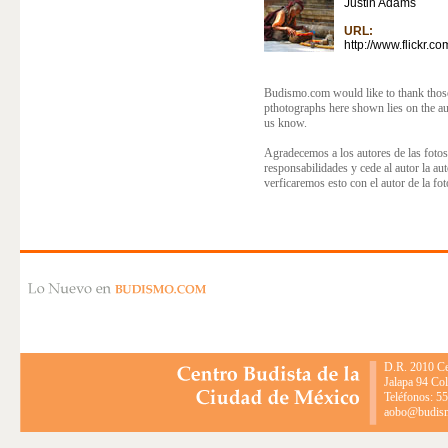
Justin Adams
URL:
http://www.flickr.c
Budismo.com would like to thank those 
pthotographs here shown lies on the au
us know.
Agradecemos a los autores de las fotos
responsabilidades y cede al autor la au
verficaremos esto con el autor de la fot
D.R. 2010 Ce
Jalapa 94 Co
Teléfonos: 5
aobo@budismo