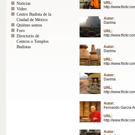
URL:
Noticias
http://www.flickr.c
Video
Centro Budista de la
Autor:
Ciudad de México
Darima
Quiénes somos
Foro
URL:
http://www.flickr.c
Directorio de
Centros o Templos
Autor:
Budistas
Darima
URL:
http://www.flickr.c
Autor:
Darima
URL:
http://www.flickr.c
Autor:
Fernando Garcia A
URL:
http://www.flickr.co
Autor: