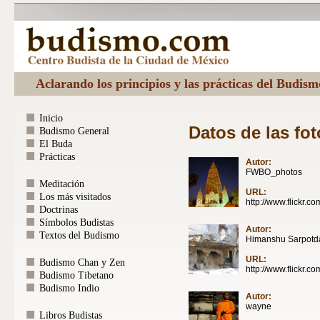
Aclarando los principios y las prácticas del Budis
Inicio
Datos de las fot
Budismo General
El Buda
Prácticas
Autor:
FWBO_photos
Meditación
URL:
Los más visitados
http://www.flickr.c
Doctrinas
Símbolos Budistas
Autor:
Textos del Budismo
Himanshu Sarpotd
URL:
Budismo Chan y Zen
http://www.flickr.
Budismo Tibetano
Budismo Indio
Autor:
wayne
Libros Budistas