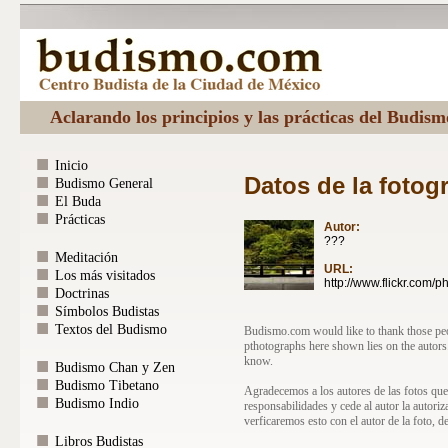
Aclarando los principios y las prácticas del Budis
Inicio
Datos de la fotogr
Budismo General
El Buda
Prácticas
Autor:
???
Meditación
URL:
Los más visitados
http://www.flickr.com/ph
Doctrinas
Símbolos Budistas
Textos del Budismo
Budismo.com would like to thank those peopl
pthotographs here shown lies on the autors
know.
Budismo Chan y Zen
Budismo Tibetano
Agradecemos a los autores de las fotos que
Budismo Indio
responsabilidades y cede al autor la autori
verficaremos esto con el autor de la foto, d
Libros Budistas