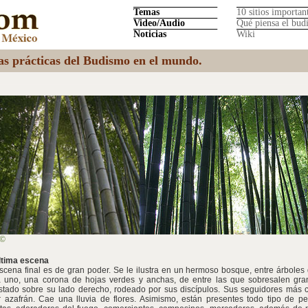
Temas
10 sitios importan
Video/Audio
Qué piensa el bud
Noticias
Wiki
las prácticas del Budismo en el mundo.
 ©
ltima escena
scena final es de gran poder. Se le ilustra en un hermoso bosque, entre árboles 
 uno, una corona de hojas verdes y anchas, de entre las que sobresalen gran
stado sobre su lado derecho, rodeado por sus discípulos. Sus seguidores más c
r azafrán. Cae una lluvia de flores. Asimismo, están presentes todo tipo de pe