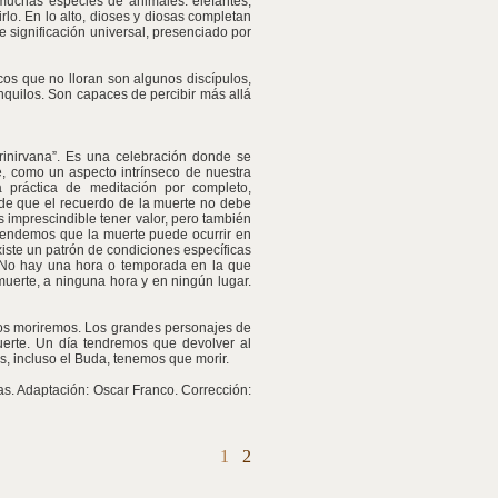
muchas especies de animales: elefantes,
rlo. En lo alto, dioses y diosas completan
e significación universal, presenciado por
cos que no lloran son algunos discípulos,
quilos. Son capaces de percibir más allá
rinirvana”. Es una celebración donde se
e, como un aspecto intrínseco de nuestra
 práctica de meditación por completo,
 de que el recuerdo de la muerte no debe
s imprescindible tener valor, pero también
prendemos que la muerte puede ocurrir en
xiste un patrón de condiciones específicas
. No hay una hora o temporada en la que
uerte, a ninguna hora y en ningún lugar.
dos moriremos. Los grandes personajes de
erte. Un día tendremos que devolver al
, incluso el Buda, tenemos que morir.
as. Adaptación: Oscar Franco. Corrección:
1
2