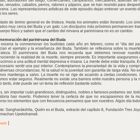
tas, adoradores del fuego, comerciantes, campesinos, mercaderes, además de 
as, venados, caballos, perros, ratones y pájaros, que se han reunido para despedi
scena. Las representaciones artísticas de este episodio dejan entrever un evento d
s los seres.
stado de ánimo general es de tristeza. Hasta los animales están llorando. Los úni
ados muy cerca del Buda y un gato. Los discípulos más próximos permanecen tran
cuerpo físico y saben que el cambio del nirvana al parinirvana no es un cambio.
emoración del parinirvana del Buda
 escena la conmemoran los budistas cada año en febrero, como el “día del pa
cian el ejemplo y la enseñanza del Buda. También se reflexiona sobre la muert
raleza. El parinirvana del Buda nos recuerda que debemos renovar nuestra
nociendo la realidad de la muerte, siempre presente. Es importante aseguramos
ucirnos a una actitud mental depresiva e insana. La mente debe estar tranquila. E
ecesario sentir una paz interior. Contemplamos la precariedad de la vida y com
diversas circunstancias. Ni la salud ni la juventud son garantía de larga vida. No e
nos mantenga a salvo. La muerte no se rige de acuerdo a ciertas condiciones
mos estar seguros. Realmente no existe una barrera entre nuestra persona y la m
lo tanto, éste puede ser un tema de reflexión bastante sobrio.
s, sin importar cuán grandiosos, distinguidos, nobles o famosos podamos ser, to
istoria han muerto. Podemos tener la certeza de que no escaparemos de la mu
erso los elementos que con frecuencia pensamos que son nuestros. Algún día todos
te: Sangharákshita, Quién es el Buda, extracto del capítulo 8, Fundación Tres Joy
machari Upekshamati.
|
artir