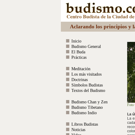
Aclarando los principios y 
Inicio
Budismo General
El Buda
Prácticas
Meditación
Los más visitados
Doctrinas
Símbolos Budistas
Textos del Budismo
Budismo Chan y Zen
Foto
Budismo Tibetano
Budismo Indio
La ú
La e
cada
Libros Budistas
reco
Noticias
colo