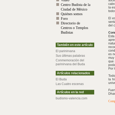
Video
asce
cabr
Centro Budista de la
la e
Ciudad de México
todo
Quiénes somos
El e
Foro
sent
Directorio de
del 
Centros o Templos
Budistas
Conm
Esta
apre
natu
También en este artículo
reco
cond
El parinirvana
es n
Sus últimas palabras
muy 
Conmemoración del
que 
parinirvana del Buda
poda
Por 
Artículos relacionados
Todo
El Buda
la h
univ
Las Cuatro escenas
Fuen
Artículos en la red
Dhar
budismo-valencia.com
Comp