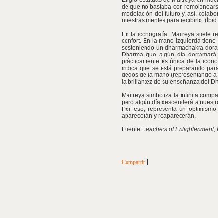
Erigió estatuas de Maitreya en muc
de que no bastaba con remolonearse 
modelación del futuro y, así, cola
nuestras mentes para recibirlo. (Íbid.,
En la iconografía, Maitreya suele 
confort. En la mano izquierda tiene
sosteniendo un dharmachakra dorado,
Dharma que algún día derramará s
prácticamente es única de la icono
indica que se está preparando para
dedos de la mano (representando a l
la brillantez de su enseñanza del D
Maitreya simboliza la infinita com
pero algún día descenderá a nuestro
Por eso, representa un optimismo
aparecerán y reaparecerán.
Fuente:
Teachers of Enlightenment,
|
Compartir