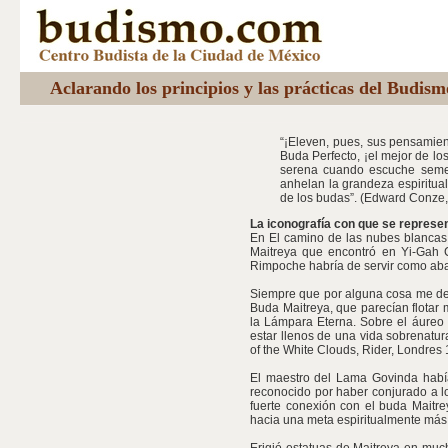
Aclarando los principios y las prácticas del Budis
“¡Eleven, pues, sus pensamien
Buda Perfecto, ¡el mejor de l
serena cuando escuche semeja
anhelan la grandeza espiritua
de los budas”. (Edward Conze, e
La iconografía con que se represe
En El camino de las nubes blanca
Maitreya que encontró en Yi-Gah 
Rimpoche habría de servir como ab
Siempre que por alguna cosa me des
Buda Maitreya, que parecían flotar
la Lámpara Eterna. Sobre el áureo 
estar llenos de una vida sobrenatur
of the White Clouds, Rider, Londres 
El maestro del Lama Govinda habí
reconocido por haber conjurado a l
fuerte conexión con el buda Maitre
hacia una meta espiritualmente más p